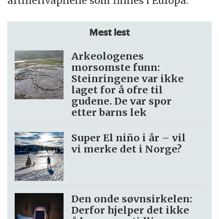
artillerivåpnene som finnes i Europa.
Mest lest
Arkeologenes
morsomste funn:
Steinringene var ikke
laget for å ofre til
gudene. De var spor
etter barns lek
Super El niño i år – vil
vi merke det i Norge?
Den onde søvnsirkelen:
Derfor hjelper det ikke