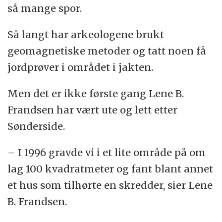
så mange spor.
Kort tid etter stakk han også ned presten
Så langt har arkeologene brukt
Knud i byen Ho og fikk en bot på 30 daler.
geomagnetiske metoder og tatt noen få
I 1605 slo han Th. Jørgensen fra Sønderside.
jordprøver i området i jakten.
I 1611 stakk Nielsen ned en annen J. Jessen,
Men det er ikke første gang Lene B.
som kom fra Bredmose, og i samme
Frandsen har vært ute og lett etter
slengen rev han i stykker Mads Jensens
Sønderside.
krage.
– I 1996 gravde vi i et lite område på om
Senere rev han skjegget av en person fra
lag 100 kvadratmeter og fant blant annet
Varde.
et hus som tilhørte en skredder, sier Lene
B. Frandsen.