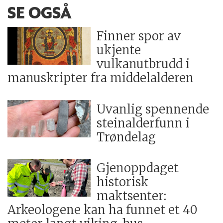
SE OGSÅ
Finner spor av
ukjente
vulkanutbrudd i
manuskripter fra middelalderen
Uvanlig spennende
steinalderfunn i
Trøndelag
Gjenoppdaget
historisk
maktsenter:
Arkeologene kan ha funnet et 40