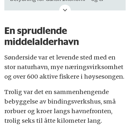
faktisk sterkt undervurdert av mange
historikere, forteller Poul Holm.
En sprudlende
middelalderhavn
– I forbindelse med forskningen min har jeg
Sønderside var et levende sted med en
beregnet eksportverdien av fisket på
stor naturhavn, mye næringsvirksomhet
vestkysten av Jylland, og den er helt på
og over 600 aktive fiskere i høysesongen.
høyde med eksporten av dansk okse, som
vanligvis regnes som Danmarks viktigste
Trolig var det en sammenhengende
eksportprodukt i middelalderen, sier Holm.
bebyggelse av bindingsverkshus, små
rorbuer og kroer langs havnefronten,
trolig seks til åtte kilometer lang.
Det var først og fremst store byer i sør,