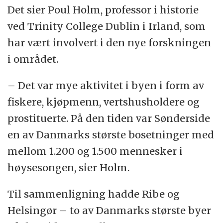
Det sier Poul Holm, professor i historie
som Hamburg, som importerte fisk fra
ved Trinity College Dublin i Irland, som
Danmark, og den kom ofte med skip fra
har vært involvert i den nye forskningen
Sønderside.
i området.
– Det var mye aktivitet i byen i form av
– På dette tidspunktet er Sønderside den
fiskere, kjøpmenn, vertshusholdere og
viktigste havnen på vestkysten av Jylland
prostituerte. På den tiden var Sønderside
og et nøkkelpunkt for fiske. Det har vært
en av Danmarks største bosetninger med
en enorm aktivitet, sier Holm.
mellom 1.200 og 1.500 mennesker i
høysesongen, sier Holm.
Til sammenligning hadde Ribe og
Helsingør – to av Danmarks største byer