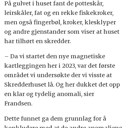
Kilde: Gamle fiskerleirer på Sørvest-Jylland
På gulvet i huset fant de potteskår,
leirskåler, fat og en rekke fiskekroker,
men også fingerbøl, kroker, klesklyper
og andre gjenstander som viser at huset
har tilhørt en skredder.
– Da vi startet den nye magnetiske
kartleggingen her i 2023, var det første
området vi undersøkte der vi visste at
Skredderhuset lå. Og her dukket det opp
en klar og tydelig anomali, sier
Frandsen.
Dette funnet ga dem grunnlag for å
konkludere med at de andre anomaliene