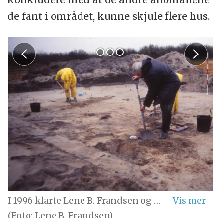
de fant i området, kunne skjule flere hus.
I 1996 klarte Lene B. Frandsen og hennes kolleger restene av et hus som har tilhørt en skredder i Sønderside. Kort tid etter at bildene ovenfor ble tatt, ble vestkysten - ironisk nok - rammet av en kraftig storm som satte en stopper for utgravningene på Sønderside.
(Foto: Lene B. Frandsen)