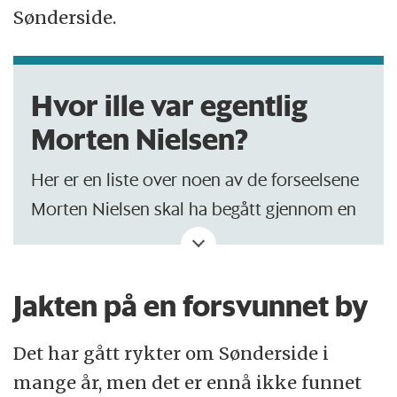
Sønderside.
Hvor ille var egentlig
Morten Nielsen?
Her er en liste over noen av de forseelsene
Morten Nielsen skal ha begått gjennom en
årrekke, ifølge boken Gamle Sydvestjyske
Fiskerlejer:
Jakten på en forsvunnet by
Det har gått rykter om Sønderside i
I 1599 brukte Nielsen kniv mot J. Jessen i
mange år, men det er ennå ikke funnet
Rejsby og fikk en bot på 5 daler.