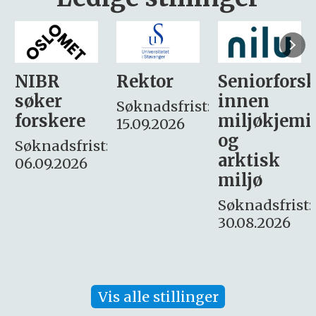
Rektor
Seniorforsker
Forskning.
innen
søker
Søknadsfrist:
miljøkjemi
nyhetsjour
15.09.2026
og
– fast
:
arktisk
Søknadsfrist:
miljø
16. august.
Søknadsfrist:
30.08.2026
Vis alle stillinger