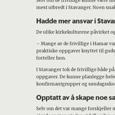
Selv om de frivillige kunne være m
mest utbredt i Stavanger. Noen snak
Hadde mer ansvar i Stav
De ulike kirkekulturene påvirket og
– Mange av de frivillige i Hamar var
praktiske oppgaver knyttet til gud
forteller hun.
I Stavanger tok de frivillige både p
oppgaver. De kunne planlegge hele 
konfirmantgrupper og søndagsskol
Opptatt av å skape noe 
Selv om det var mange forskjeller 