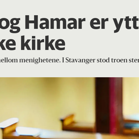
 og Hamar er yt
ke kirke
 mellom menighetene. I Stavanger stod troen ste