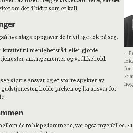
otivert av troen i begge bispedømmene, var det
ket om det å bidra som et kall.
anger
så hva slags oppgaver de frivillige tok på seg.
 knyttet til menighetsråd, eller gjorde
– F
stjenester, arrangementer og vedlikehold,
lok
for 
Fra
å seg større ansvar og et større spekter av
høg
gudstjenester, holde preken og ha ansvar for
e.
sammen
mellom de to bispedømmene, var også mye felles. Et