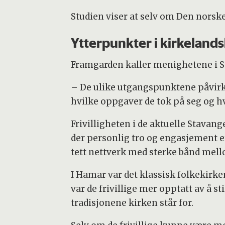
Studien viser at selv om Den norske
Ytterpunkter i kirkeland
Framgarden kaller menighetene i S
– De ulike utgangspunktene påvirke
hvilke oppgaver de tok på seg og hv
Frivilligheten i de aktuelle Stava
der personlig tro og engasjement er v
tett nettverk med sterke bånd mell
I Hamar var det klassisk folkekirke
var de frivillige mer opptatt av å s
tradisjonene kirken står for.