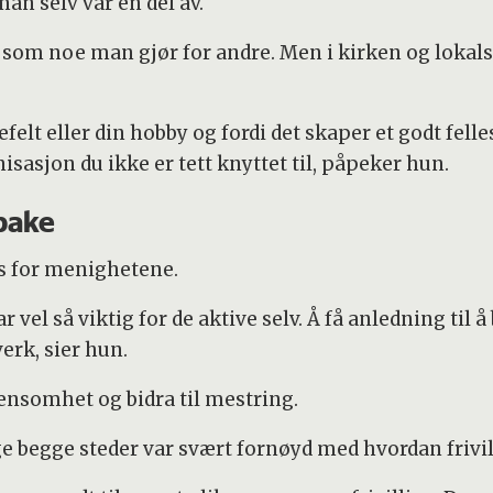
man selv var en del av.
t som noe man gjør for andre. Men i kirken og loka
sefelt eller din hobby og fordi det skaper et godt fell
nisasjon du ikke er tett knyttet til, påpeker hun.
lbake
rs for menighetene.
vel så viktig for de aktive selv. Å få anledning til å
erk, sier hun.
 ensomhet og bidra til mestring.
lige begge steder var svært fornøyd med hvordan frivi