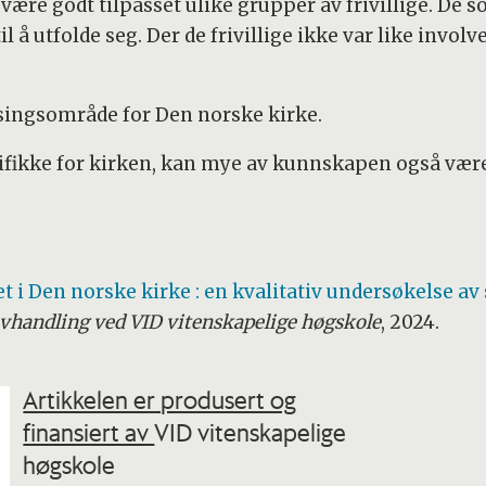
være godt tilpasset ulike grupper av frivillige. De s
l å utfolde seg. Der de frivillige ikke var like involve
satsingsområde for Den norske kirke.
fikke for kirken, kan mye av kunnskapen også være 
het i Den norske kirke : en kvalitativ undersøkelse a
handling ved VID vitenskapelige høgskole
, 2024.
Artikkelen er produsert og
finansiert av
VID vitenskapelige
høgskole