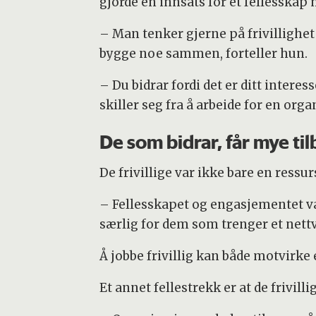
gjorde en innsats for et fellesskap 
– Man tenker gjerne på frivillighe
bygge noe sammen, forteller hun.
– Du bidrar fordi det er ditt interes
skiller seg fra å arbeide for en orga
De som bidrar, får mye ti
De frivillige var ikke bare en ressu
– Fellesskapet og engasjementet var 
særlig for dem som trenger et nettv
Å jobbe frivillig kan både motvirke
Et annet fellestrekk er at de frivil