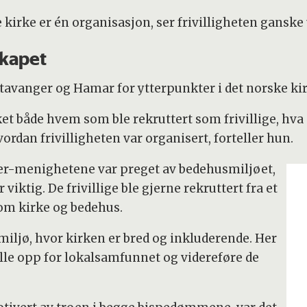
 kirke er én organisasjon, ser frivilligheten ganske
skapet
tavanger og Hamar for ytterpunkter i det norske ki
t både hvem som ble rekruttert som frivillige, hva 
ordan frivilligheten var organisert, forteller hun.
nger-menighetene var preget av bedehusmiljøet,
iktig. De frivillige ble gjerne rekruttert fra et
om kirke og bedehus.
miljø, hvor kirken er bred og inkluderende. Her
tille opp for lokalsamfunnet og videreføre de