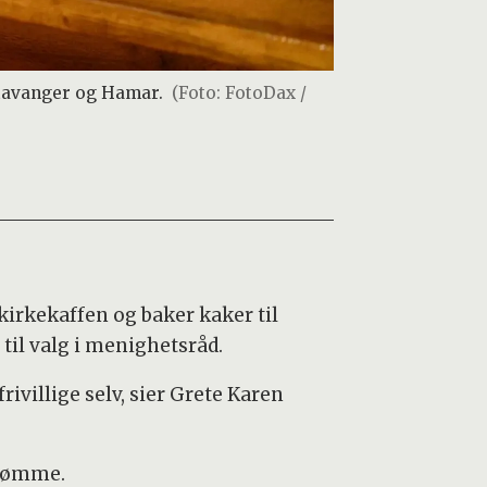
 Stavanger og Hamar.
(Foto: FotoDax /
 kirkekaffen og baker kaker til
 til valg i menighetsråd.
ivillige selv, sier Grete Karen
edømme.