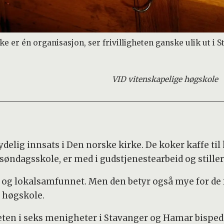
ke er én organisasjon, ser frivilligheten ganske ulik ut i
VID vitenskapelige høgskole
tydelig innsats i Den norske kirke. De koker kaffe til
søndagsskole, er med i gudstjenestearbeid og stiller
n og lokalsamfunnet. Men den betyr også mye for de fr
 høgskole.
heten i seks menigheter i Stavanger og Hamar bisp