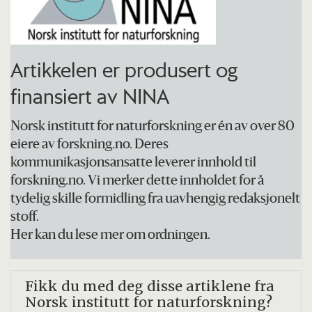
En faggruppe som består av eksperter på
de ulike økosystemene fra NINA, Norsk
Artikkelen er produsert og
institutt for bioøkonomi (NIBIO) og Norsk
finansiert av NINA
institutt for vannforskning (NIVA), har
bidratt i arbeidet underveis.
Norsk institutt for naturforskning er én av over 80
eiere av forskning.no. Deres
Videre har eksperter på arter og naturtyper
kommunikasjonsansatte leverer innhold til
forskning.no. Vi merker dette innholdet for å
fra NINA, NIBIO, NIVA, BirdLife Norge og
tydelig skille formidling fra uavhengig redaksjonelt
Havforskningsinstituttet (NI) bidratt i
stoff.
arbeidet med enkeltindikatorer.
Her kan du lese mer om ordningen.
Du kan lese mer om Naturindeks for Norge
Fikk du med deg disse artiklene fra
2025, metoder og resultater i
NINA
Norsk institutt for naturforskning?