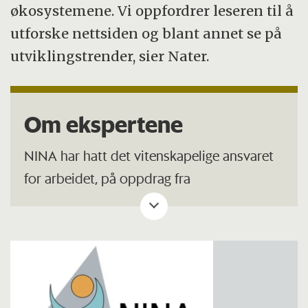
økosystemene. Vi oppfordrer leseren til å
utforske nettsiden og blant annet se på
utviklingstrender, sier Nater.
Om ekspertene
NINA har hatt det vitenskapelige ansvaret
for arbeidet, på oppdrag fra
Miljødirektoratet.
I tillegg til Anders Lyngstad på våtmark, har
NINA-forskerne Nina E. Eide og Ann Kristin
Schartau hatt hovedansvaret for
henholdsvis fjell og ferskvann.