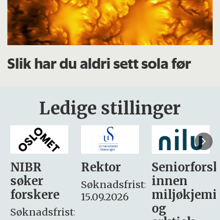
Slik har du aldri sett sola før
Ledige stillinger
Rektor
Seniorforsker
Forskning.
innen
søker
Søknadsfrist:
miljøkjemi
nyhetsjour
15.09.2026
og
– fast
: