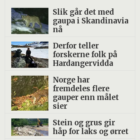
Temahefte 97
.
Slik går det med
gaupa i Skandinavia
nå
Derfor teller
forskerne folk på
Hardangervidda
Norge har
fremdeles flere
gauper enn målet
sier
Stein og grus gir
håp for laks og ørret