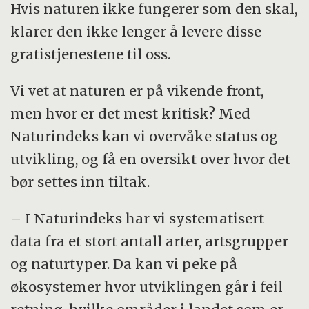
Indeksen bygger på 203 indikatorer, det
Hvis naturen ikke fungerer som den skal,
vil si mål som viser tilstanden til en art,
klarer den ikke lenger å levere disse
artsgruppe eller naturtype i
gratistjenestene til oss.
økosystemet. Flertallet av indikatorene
Vi vet at naturen er på vikende front,
er arter.
men hvor er det mest kritisk? Med
Naturindeks kom ut for første gang i
Naturindeks kan vi overvåke status og
2010 og har blitt oppdatert hvert femte
utvikling, og få en oversikt over hvor det
år siden. I år er fjerde utgave.
bør settes inn tiltak.
Den forteller også noe om hvor vi
– I Naturindeks har vi systematisert
mangler kunnskap og trenger mer
data fra et stort antall arter, artsgrupper
naturovervåking.
og naturtyper. Da kan vi peke på
Se
www.naturindeks.no
for detaljer
økosystemer hvor utviklingen går i feil
omkring alle indikatorer og