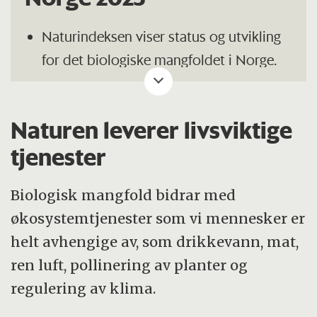
Naturindeksen viser status og utvikling
for det biologiske mangfoldet i Norge.
Sju økosystemer er med: Skog, fjell,
våtmark, åpent lavland, ferskvann,
Naturen leverer livsviktige
kystvann og hav.
tjenester
Hvert økosystem gis et tall som
reflekterer tilstanden til økosystemet.
Biologisk mangfold bidrar med
økosystemtjenester som vi mennesker er
Skalaen går fra 0 til 1, der null betyr at
helt avhengige av, som drikkevann, mat,
økosystemet er helt ødelagt, mens 1
ren luft, pollinering av planter og
viser intakt natur med lite påvirkning fra
regulering av klima.
mennesker.