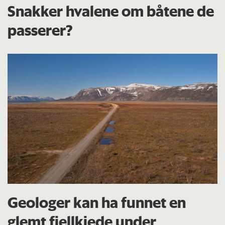
Snakker hvalene om båtene de
passerer?
Geologer kan ha funnet en
glemt fjellkjede under