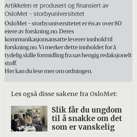
Artikkelen er produsert og finansiert av
utvandringen påvirker det norske
OsloMet – storbyuniversitetet
samfunnet.
OsloMet – storbyuniversitetet er én av over 80
Du kan lese mer om prosjektet på deres
eiere av forskning.no. Deres
kommunikasjonsansatte leverer innhold til
hjemmeside
.
forskning.no. Vi merker dette innholdet for å
tydelig skille formidling fra uavhengig redaksjonelt
stoff.
Her kan du lese mer om ordningen.
Les også disse sakene fra OsloMet:
Slik får du ungdom
til å snakke om det
som er vanskelig