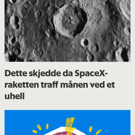
Dette skjedde da SpaceX-
raketten traff månen ved et
uhell