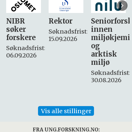
Rektor
Seniorforsker
Forskning.
innen
søker
Søknadsfrist:
miljøkjemi
nyhetsjour
15.09.2026
og
– fast
:
arktisk
Søknadsfrist:
miljø
16. august.
Søknadsfrist:
30.08.2026
Vis alle stillinger
FRA UNG.FORSKNING.NO: