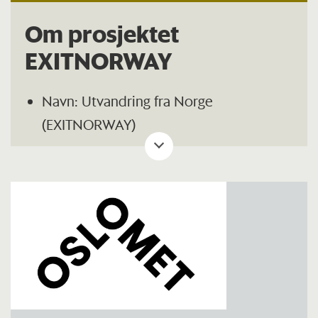
Om prosjektet
EXITNORWAY
Navn: Utvandring fra Norge
(EXITNORWAY)
Periode: 2021–2025
Finansiering: Norges forskningsråd
Prosjektleder: Marianne Tønnessen, By-
og regionforskningsinstituttet NIBR
Prosjektet undersøker hva som
kjennetegner de som flytter fra Norge,
hvorfor de drar og hvordan