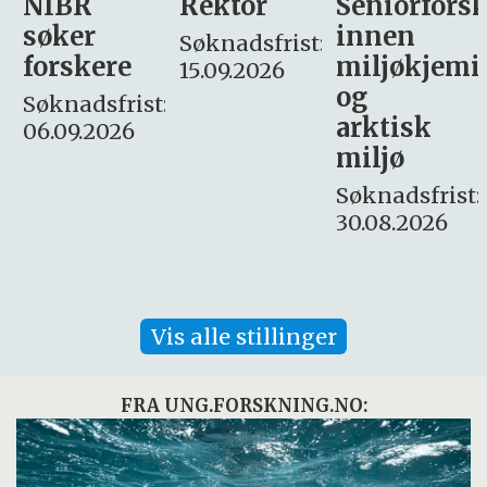
Rektor
Seniorforsker
Forskning.
innen
søker
Søknadsfrist:
miljøkjemi
nyhetsjour
15.09.2026
og
– fast
:
arktisk
Søknadsfrist:
miljø
16. august.
Søknadsfrist:
30.08.2026
Vis alle stillinger
FRA UNG.FORSKNING.NO: