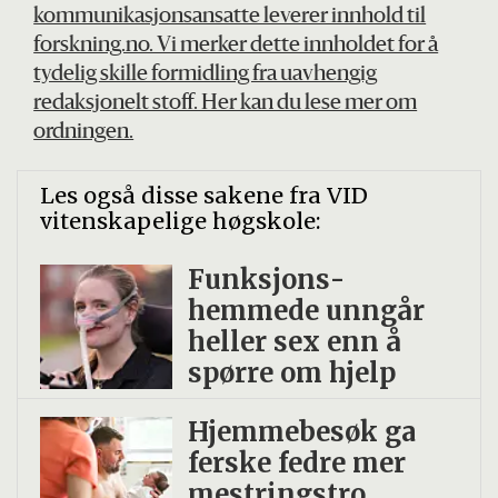
kommunikasjonsansatte leverer innhold til
forskning.no. Vi merker dette innholdet for å
tydelig skille formidling fra uavhengig
redaksjonelt stoff. Her kan du lese mer om
ordningen.
Les også disse sakene fra VID
vitenskapelige høgskole:
Funksjons­
hemmede unngår
heller sex enn å
spørre om hjelp
Hjemmebesøk ga
ferske fedre mer
mestringstro