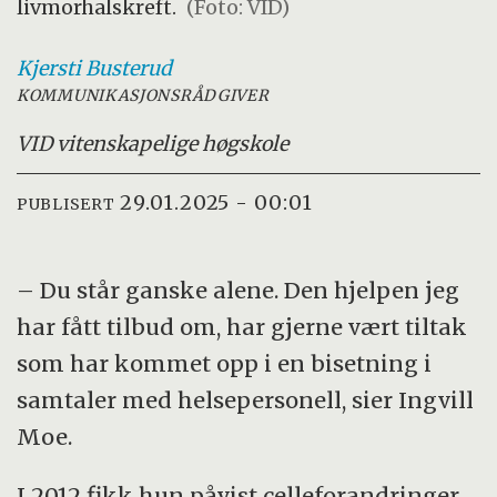
livmorhalskreft.
(Foto: VID)
Kjersti
Busterud
KOMMUNIKASJONSRÅDGIVER
VID vitenskapelige høgskole
29.01.2025 - 00:01
PUBLISERT
– Du står ganske alene. Den hjelpen jeg
har fått tilbud om, har gjerne vært tiltak
som har kommet opp i en bisetning i
samtaler med helsepersonell, sier Ingvill
Moe.
I 2012 fikk hun påvist celleforandringer