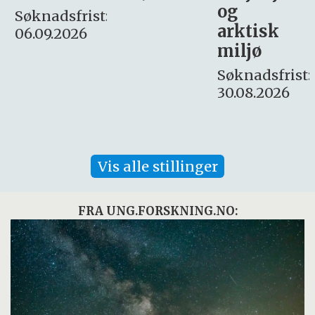
og
– fast
:
arktisk
Søknadsfrist:
miljø
16. august.
Søknadsfrist:
30.08.2026
Vis alle stillinger
FRA UNG.FORSKNING.NO: