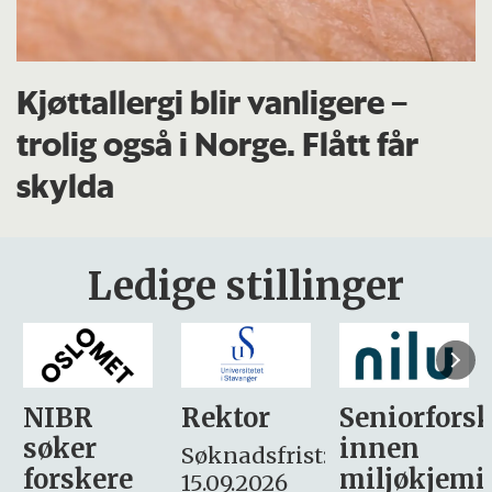
Kjøttallergi blir vanligere –
trolig også i Norge. Flått får
skylda
Ledige stillinger
Rektor
Seniorforsker
Forskning.
innen
søker
Søknadsfrist:
miljøkjemi
nyhetsjour
15.09.2026