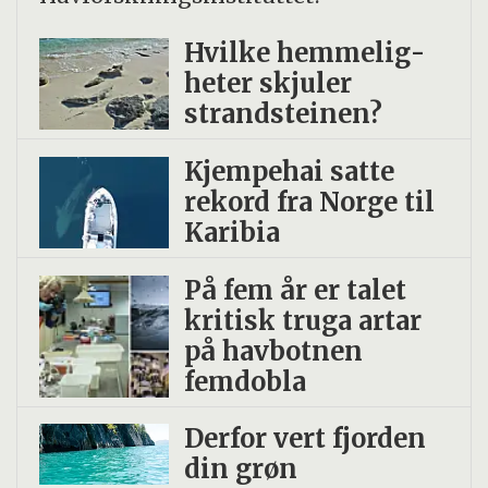
Hvilke hemmelig­
heter skjuler
strand­steinen?
Kjempehai satte
rekord fra Norge til
Karibia
På fem år er talet
kritisk truga artar
på havbotnen
femdobla
Derfor vert fjorden
din grøn