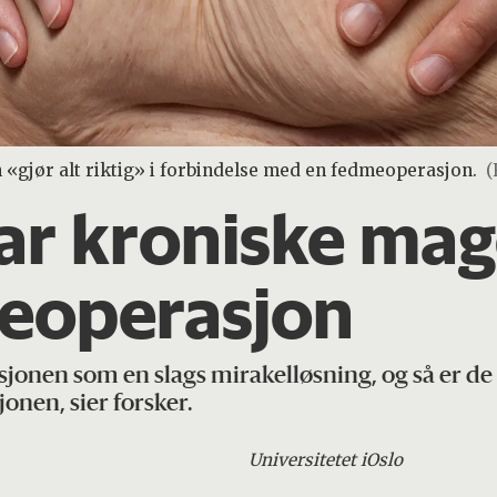
«gjør alt riktig» i forbindelse med en fedmeoperasjon.
(
har kroniske ma
meoperasjon
onen som en slags mirakelløsning, og så er de 
onen, sier forsker.
Universitetet i
Oslo