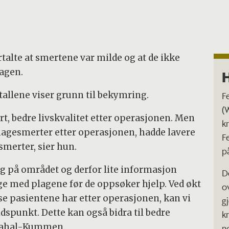
rtalte at smertene var milde og at de ikke
dagen.
H
llene viser grunn til bekymring.
F
(
rt, bedre livskvalitet etter operasjonen. Men
k
magesmerter etter operasjonen, hadde lavere
F
smerter, sier hun.
p
g på området og derfor lite informasjon
D
ge med plagene før de oppsøker hjelp. Ved økt
ov
se pasientene har etter operasjonen, kan vi
g
idspunkt. Dette kan også bidra til bedre
k
 Chahal-Kummen.
n