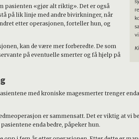
s
pasienten «gjør alt riktig». Det er også
r
å på lik linje med andre bivirkninger, når
ko
dret etter operasjonen, forteller hun, og
s
vi
sjonen, kan de være mer forberedte. De som
K
ervante på eventuelle smerter og få hjelp på
ng
sientene med kroniske magesmerter trenger enda t
fedmeoperasjon er sammensatt. Det er viktig at vi be
l pasientene enda bedre, påpeker hun.
ne opp i fem år etter operasjonen. Etter dette er mang