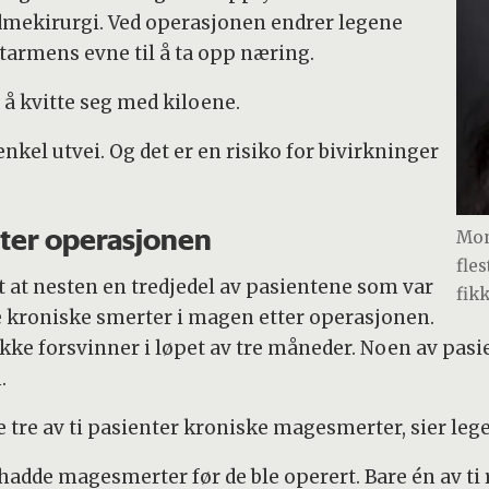
fedmekirurgi. Ved operasjonen endrer legene
tarmens evne til å ta opp næring.
re å kvitte seg med kiloene.
nkel utvei. Og det er en risiko for bivirkninger
ter operasjonen
Mon
fle
ut at nesten en tredjedel av pasientene som var
fik
 kroniske smerter i magen etter operasjonen.
ikke forsvinner i løpet av tre måneder. Noen av pas
.
de tre av ti pasienter kroniske magesmerter, sier l
 hadde magesmerter før de ble operert. Bare én av t