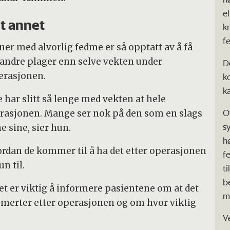
el
t annet
k
f
er med alvorlig fedme er så opptatt av å få
 andre plager enn selve vekten under
D
perasjonen.
k
k
 har slitt så lenge med vekten at hele
O
asjonen. Mange ser nok på den som en slags
s
 sine, sier hun.
h
vordan de kommer til å ha det etter operasjonen
fe
n til.
ti
b
 er viktig å informere pasientene om at det
m
esmerter etter operasjonen og om hvor viktig
V