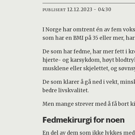
12.12.2023 - 04:30
PUBLISERT
I Norge har omtrent én av fem voksn
som har en BMI på 35 eller mer, har
De som har fedme, har mer fett i k
hjerte- og karsykdom, høyt blodtr
musklene eller skjelettet, og søvn
De som klarer å gå ned i vekt, mins
bedre livskvalitet.
Men mange strever med å få bort k
Fedmekirurgi for noen
En del av dem som ikke lykkes med 