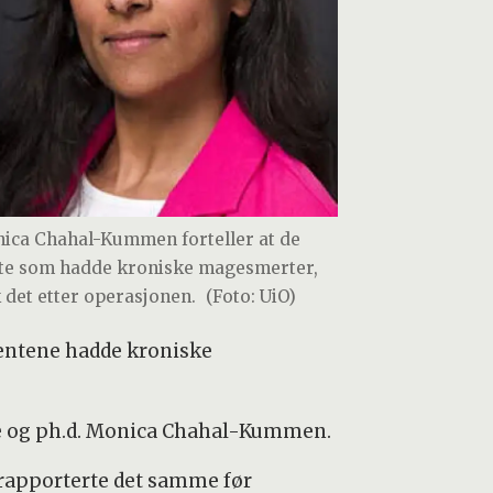
ica Chahal-Kummen forteller at de
ste som hadde kroniske magesmerter,
k det etter operasjonen.
(Foto: UiO)
ientene hadde kroniske
ege og ph.d. Monica Chahal-Kummen.
i rapporterte det samme før