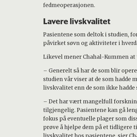
fedmeoperasjonen.
Lavere livskvalitet
Pasientene som deltok i studien, fo
påvirket søvn og aktiviteter i hver
Likevel mener Chahal-Kummen at ta
– Generelt så har de som blir opere
studien vår viser at de som hadde 
livskvalitet enn de som ikke hadde 
– Det har vært mangelfull forsknin
tilgjengelig. Pasientene kan gå len
fokus på eventuelle plager som dis
prøve å hjelpe dem på et tidligere t
livskvalitet hos pasientene, sier