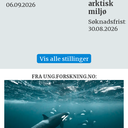
arktisk
Søknadsfrist:
miljø
16. august.
Søknadsfrist:
30.08.2026
Vis alle stillinger
FRA UNG.FORSKNING.NO: