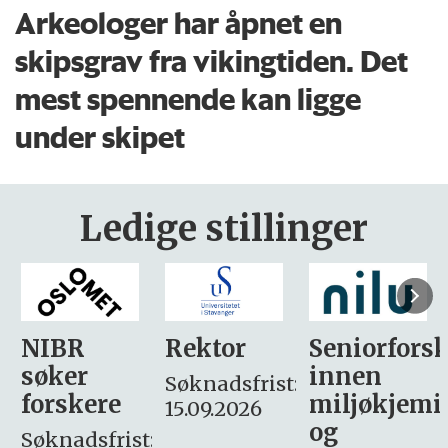
Arkeologer har åpnet en
skipsgrav fra vikingtiden. Det
mest spennende kan ligge
under skipet
Ledige stillinger
Rektor
Seniorforsker
Forskning.
innen
søker
Søknadsfrist:
miljøkjemi
nyhetsjour
15.09.2026
og
– fast
: