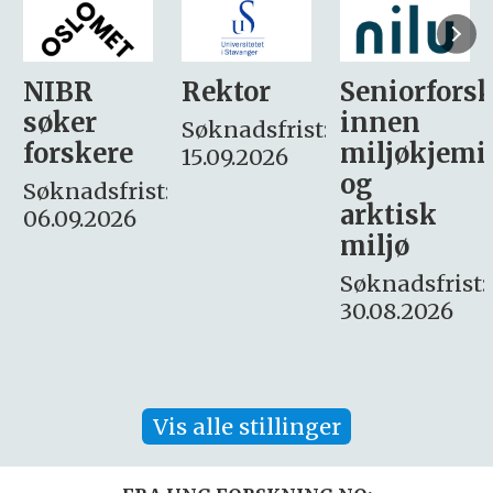
Rektor
Seniorforsker
Forskning.
innen
søker
Søknadsfrist:
miljøkjemi
nyhetsjour
15.09.2026
og
– fast
:
arktisk
Søknadsfrist:
miljø
16. august.
Søknadsfrist:
30.08.2026
Vis alle stillinger