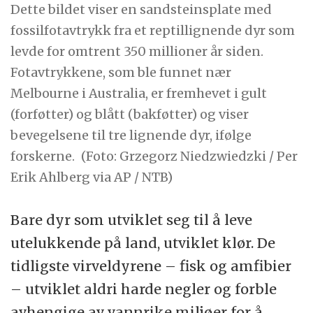
Dette bildet viser en sandsteinsplate med
fossilfotavtrykk fra et reptillignende dyr som
levde for omtrent 350 millioner år siden.
Fotavtrykkene, som ble funnet nær
Melbourne i Australia, er fremhevet i gult
(forføtter) og blått (bakføtter) og viser
bevegelsene til tre lignende dyr, ifølge
forskerne.
(Foto: Grzegorz Niedzwiedzki / Per
Erik Ahlberg via AP / NTB)
Bare dyr som utviklet seg til å leve
utelukkende på land, utviklet klør. De
tidligste virveldyrene – fisk og amfibier
– utviklet aldri harde negler og forble
avhengige av vannrike miljøer for å