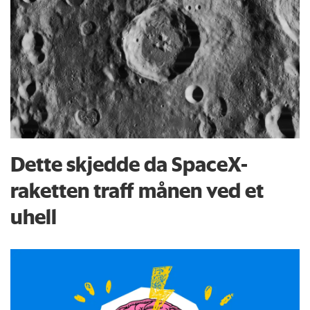
Dette skjedde da SpaceX-
raketten traff månen ved et
uhell