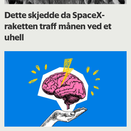
Dette skjedde da SpaceX-
raketten traff månen ved et
uhell