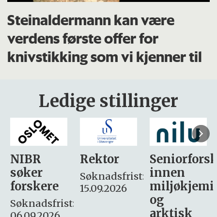
Steinaldermann kan være
verdens første offer for
knivstikking som vi kjenner til
Ledige stillinger
Rektor
Seniorforsker
Forskning.
innen
søker
Søknadsfrist:
miljøkjemi
nyhetsjour
15.09.2026
og
– fast
:
arktisk
Søknadsfrist: