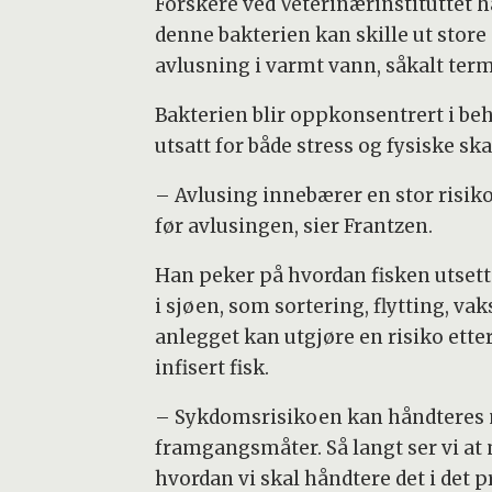
Forskere ved Veterinærinstituttet h
denne bakterien kan skille ut store
avlusning i varmt vann, såkalt ter
Bakterien blir oppkonsentrert i b
utsatt for både stress og fysiske ska
– Avlusing innebærer en stor risik
før avlusingen, sier Frantzen.
Han peker på hvordan fisken utsett
i sjøen, som sortering, flytting, vak
anlegget kan utgjøre en risiko ette
infisert fisk.
– Sykdomsrisikoen kan håndteres med
framgangsmåter. Så langt ser vi at 
hvordan vi skal håndtere det i det pr