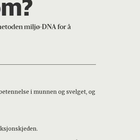
om?
 metoden miljø-DNA for å
betennelse i munnen og svelget, og
uksjonskjeden.