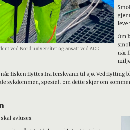
Smol
gjen
leve 
Om ba
smol
ent ved Nord universitet og ansatt ved ACD
når 
milj
r fisken flyttes fra ferskvann til sjø. Ved flytting b
ikle sykdommen, spesielt om dette skjer om sommer
nn
 skal avluses.