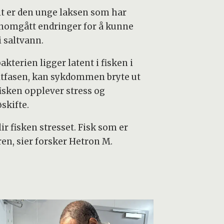
t er den unge laksen som har
nomgått endringer for å kunne
i saltvann.
kterien ligger latent i fisken i
tfasen, kan sykdommen bryte ut
fisken opplever stress og
øskifte.
lir fisken stresset. Fisk som er
en, sier forsker Hetron M.