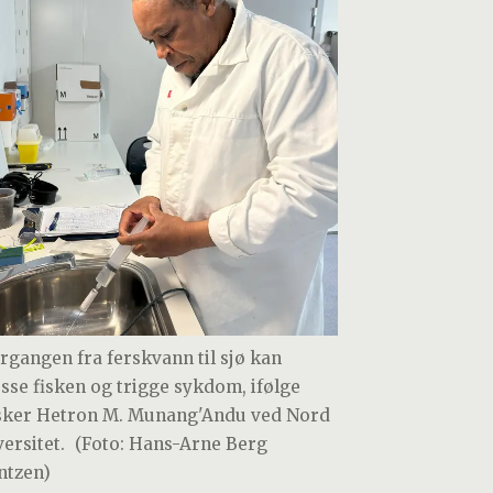
rgangen fra ferskvann til sjø kan
esse fisken og trigge sykdom, ifølge
sker Hetron M. Munang'Andu ved Nord
ersitet.
(Foto: Hans-Arne Berg
ntzen)