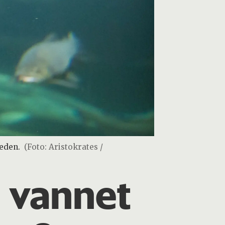
jeden.
(Foto: Aristokrates /
i vannet