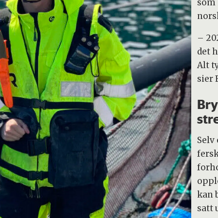
som 
nors
– 20
det 
Alt t
sier 
Bry
str
Selv
fers
forh
oppl
kan b
satt u