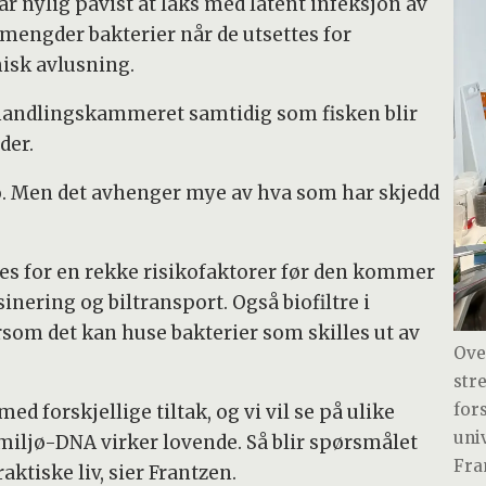
ar nylig påvist at laks med latent infeksjon av
 mengder bakterier når de utsettes for
misk avlusning.
ehandlingskammeret samtidig som fisken blir
der.
o. Men det avhenger mye av hva som har skjedd
es for en rekke risikofaktorer før den kommer
sinering og biltransport. Også biofiltre i
rsom det kan huse bakterier som skilles ut av
Ove
str
for
 forskjellige tiltak, og vi vil se på ulike
univ
miljø-DNA virker lovende. Så blir spørsmålet
Fra
aktiske liv, sier Frantzen.