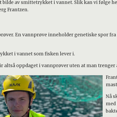
 bilde av smittetrykket i vannet. Slik kan vi følge he
erg Frantzen.
røver. En vannprøve inneholder genetiske spor fra 
ykket i vannet som fisken lever i.
 altså oppdaget i vannprøver uten at man trenger å 
Fran
mast
Nå s
med 
bakt