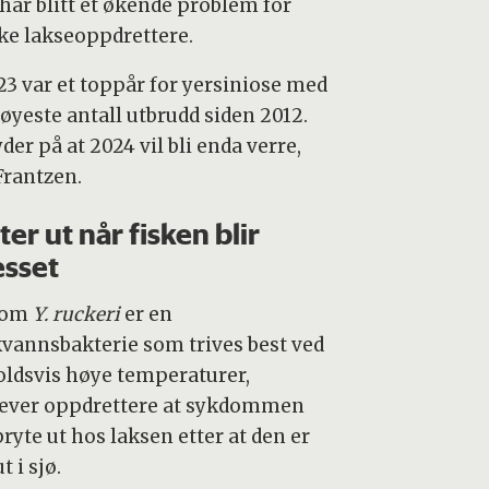
har blitt et økende problem for
ke lakseoppdrettere.
23 var et toppår for yersiniose med
høyeste antall utbrudd siden 2012.
yder på at 2024 vil bli enda verre,
Frantzen.
ter ut når fisken blir
esset
 om
Y. ruckeri
er en
kvannsbakterie som trives best ved
oldsvis høye temperaturer,
ever oppdrettere at sykdommen
ryte ut hos laksen etter at den er
t i sjø.