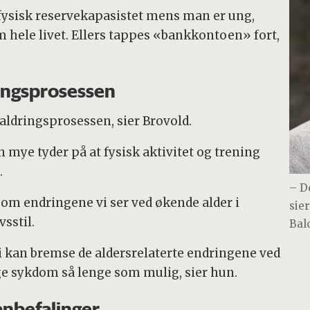
 fysisk reservekapasistet mens man er ung,
hele livet. Ellers tappes «bankkontoen» fort,
ringsprosessen
 aldringsprosessen, sier Brovold.
n mye tyder på at fysisk aktivitet og trening
.
– D
t om endringene vi ser ved økende alder i
sie
vsstil.
Balc
i kan bremse de aldersrelaterte endringene ved
gge sykdom så lenge som mulig, sier hun.
anbefalinger