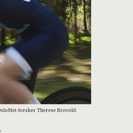
r OsloMet-forsker Therese Brovold.
t