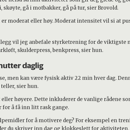
i, skøyte, gå i motbakker, gå på tur, sier Brovold.
n er moderat eller høy. Moderat intensitet vil si at p
legg vil jeg anbefale styrketrening for de viktigst
rkløft, skulderpress, benkpress, sier hun.
inutter daglig
se, men kan være fysisk aktiv 22 min hver dag. Denn
ller, sier hun.
ller høyere. Dette inkluderer de vanlige rådene som
 for å få inn litt rask gange.
pemidler for å motivere deg? For eksempel en treni
er du skriver inn dag og klokkeslett for aktiviteten,