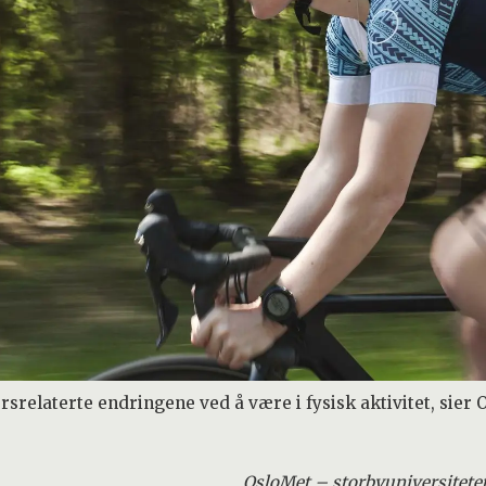
rsrelaterte endringene ved å være i fysisk aktivitet, sie
OsloMet – storbyuniversitete