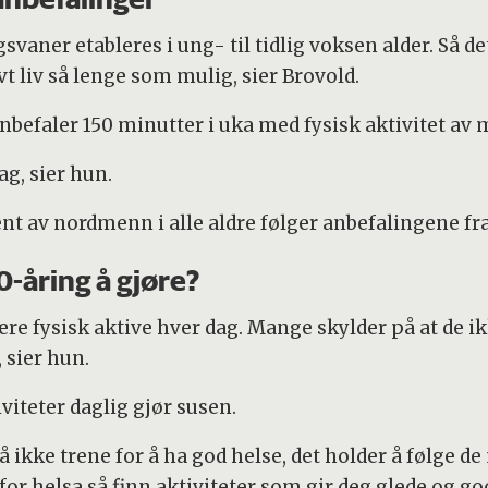
svaner etableres i ung- til tidlig voksen alder. Så d
vt liv så lenge som mulig, sier Brovold.
efaler 150 minutter i uka med fysisk aktivitet av mo
ag, sier hun.
sent av nordmenn i alle aldre følger anbefalingene f
0-åring å gjøre?
ære fysisk aktive hver dag. Mange skylder på at de ikk
 sier hun.
iteter daglig gjør susen.
 ikke trene for å ha god helse, det holder å følge de
or helsa så finn aktiviteter som gir deg glede og go