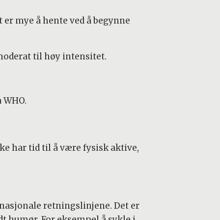
et er mye å hente ved å begynne
derat til høy intensitet.
ra WHO.
e har tid til å være fysisk aktive,
 nasjonale retningslinjene. Det er
dt humør. For eksempel å sykle i