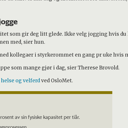
 jogge
itet som gir deg litt glede. Ikke velg jogging hvis d
men med, sier hun.
 med kollegaer i styrkerommet en gang pr uke hvis m
uppe som mange gjør i dag, sier Therese Brovold.
 helse og velferd
ved OsloMet.
osent av sin fysiske kapasitet per tiår.
ingsprosessen.