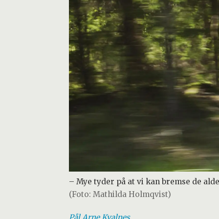
– Mye tyder på at vi kan bremse de alde
(Foto: Mathilda Holmqvist)
Pål Arne
Kvalnes