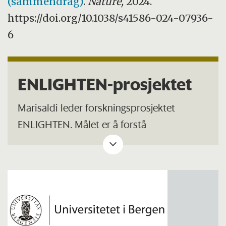
(sammendrag)
.
Nature,
2024.
https://doi.org/10.1038/s41586-024-07936-
6
ENLIGHTEN-prosjektet
Marisaldi leder forskningsprosjektet
ENLIGHTEN. Målet er å forstå
sammenhengen mellom energirik stråling
og hvordan lyn oppstår. Prosjektet bygger
på funn fra 2023 og tar sikte på å løse en av
de lengst uløste gåtene innen atmosfærisk
elektrisitet: Hva er det som får lyn til å
bryte ut?