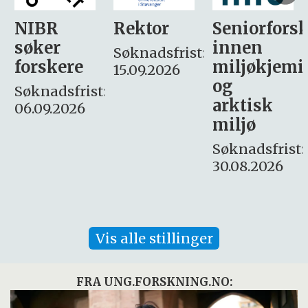
Rektor
Seniorforsker
Forskning.
innen
søker
Søknadsfrist:
miljøkjemi
nyhetsjour
15.09.2026
og
– fast
:
arktisk
Søknadsfrist:
miljø
16. august.
Søknadsfrist:
30.08.2026
Vis alle stillinger
FRA UNG.FORSKNING.NO: