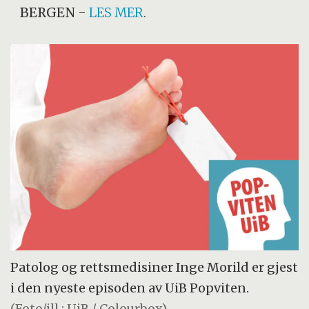
BERGEN
-
LES MER
.
Patolog og rettsmedisiner Inge Morild er gjest
i den nyeste episoden av UiB Popviten.
(Foto/ill.: UiB / Colourbox)