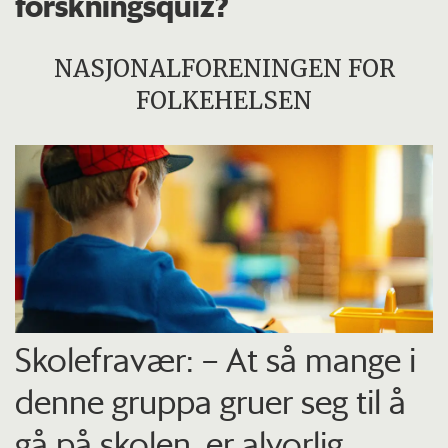
forskningsquiz?
NASJONALFORENINGEN FOR
FOLKEHELSEN
Skolefravær: – At så mange i
denne gruppa gruer seg til å
gå på skolen, er alvorlig