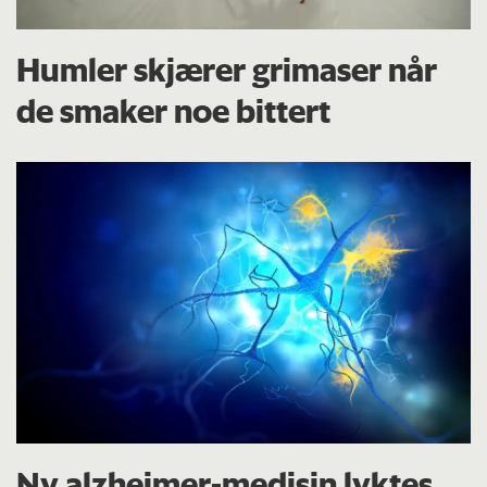
Humler skjærer grimaser når
de smaker noe bittert
Ny alzheimer-medisin lyktes