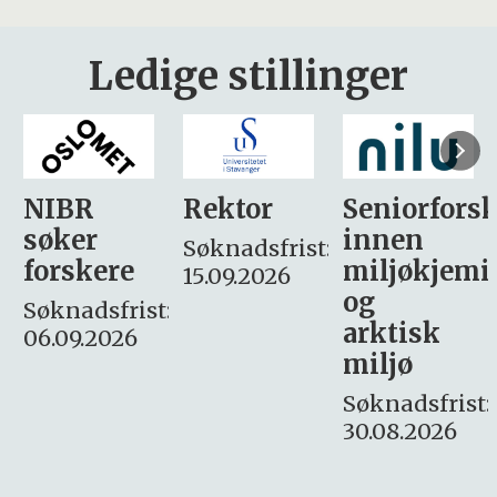
Ledige stillinger
Rektor
Seniorforsker
Forskning.
innen
søker
Søknadsfrist:
miljøkjemi
nyhetsjour
15.09.2026
og
– fast
:
arktisk
Søknadsfrist:
miljø
16. august.
Søknadsfrist:
30.08.2026