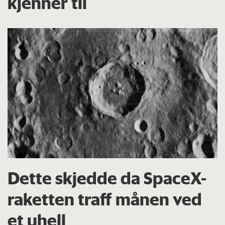
kjenner til
Dette skjedde da SpaceX-
raketten traff månen ved
et uhell