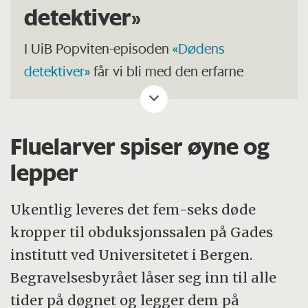
detektiver»
I UiB Popviten-episoden
«Dødens
detektiver»
får vi bli med den erfarne
rettsmedisineren på jobb. Du finner også
episoden nederst i denne artikkelen.
Fluelarver spiser øyne og
lepper
Ukentlig leveres det fem-seks døde
kropper til obduksjonssalen på Gades
institutt ved Universitetet i Bergen.
Begravelsesbyrået låser seg inn til alle
tider på døgnet og legger dem på