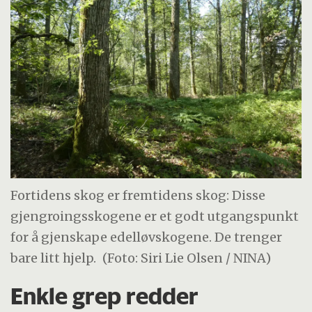
Fortidens skog er fremtidens skog: Disse
gjengroingsskogene er et godt utgangspunkt
for å gjenskape edelløvskogene. De trenger
bare litt hjelp.
(Foto: Siri Lie Olsen / NINA)
Enkle grep redder