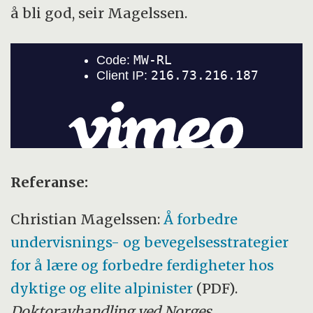
å bli god, seir Magelssen.
Referanse:
Christian Magelssen:
Å forbedre
undervisnings- og bevegelsesstrategier
for å lære og forbedre ferdigheter hos
dyktige og elite alpinister
(PDF).
Doktoravhandling ved Norges