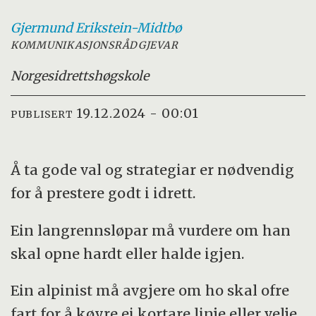
Gjermund
Erikstein-Midtbø
KOMMUNIKASJONSRÅDGJEVAR
Norges
idrettshøgskole
19.12.2024 - 00:01
PUBLISERT
Å ta gode val og strategiar er nødvendig
for å prestere godt i idrett.
Ein langrennsløpar må vurdere om han
skal opne hardt eller halde igjen.
Ein alpinist må avgjere om ho skal ofre
fart for å køyre ei kortare linje eller velje