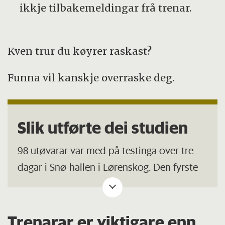
ikkje tilbakemeldingar frå trenar.
Kven trur du køyrer raskast?
Funna vil kanskje overraske deg.
Slik utførte dei studien
98 utøvarar var med på testinga over tre
dagar i Snø-hallen i Lørenskog. Den fyrste
dagen køyrde alle slalåmløypa så fort dei
kunne.
Trenarar er viktigare enn