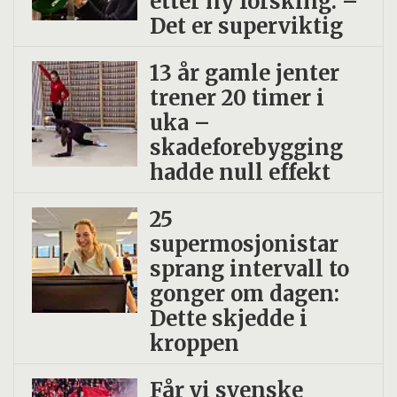
etter ny forsking: –
Det er superviktig
13 år gamle jenter
trener 20 timer i
uka –
skadeforebygging
hadde null effekt
25
supermosjonistar
sprang intervall to
gonger om dagen:
Dette skjedde i
kroppen
Får vi svenske