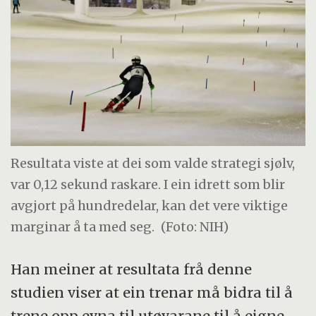
Resultata viste at dei som valde strategi sjølv,
var 0,12 sekund raskare. I ein idrett som blir
avgjort på hundredelar, kan det vere viktige
marginar å ta med seg.
(Foto: NIH)
Han meiner at resultata frå denne
studien viser at ein trenar må bidra til å
trene opp evna til utøvarane til å eigne