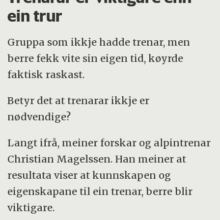
Dag to og tre blei dei delt inn i
ein trur
læringsgrupper basert på tidene. Alle fekk
testa dei tre forskjellige strategiane. Anten
Gruppa som ikkje hadde trenar, men
tilbakemeldingar frå eigen trenar,
berre fekk vite sin eigen tid, køyrde
tilbakemelding frå profesjonell trenar eller
faktisk raskast.
ingen tilbakemelding (berre sin eigen tid).
Betyr det at trenarar ikkje er
nødvendige?
Langt ifrå, meiner forskar og alpintrenar
Christian Magelssen.
Han
meiner at
resultata viser at kunnskapen og
eigenskapane til ein trenar, berre blir
viktigare.