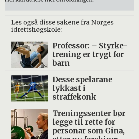
Her kan du lese mer om ordningen.
Les også disse sakene fra Norges
idrettshøgskole:
Professor: – Styrke­
trening er trygt for
barn
Desse spelarane
lykkast i
straffekonk
Treningssenter bør
legge til rette for
personar som Gina,