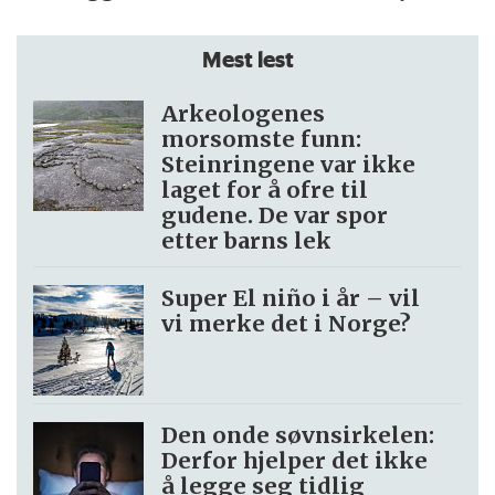
Mest lest
Arkeologenes
morsomste funn:
Steinringene var ikke
laget for å ofre til
gudene. De var spor
etter barns lek
Super El niño i år – vil
vi merke det i Norge?
Den onde søvnsirkelen:
Derfor hjelper det ikke
å legge seg tidlig