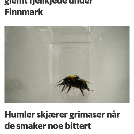
glemt fjellkjede under
Finnmark
Humler skjærer grimaser når
de smaker noe bittert