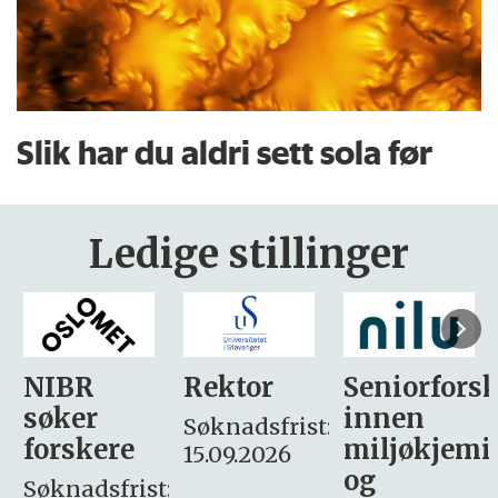
Slik har du aldri sett sola før
Ledige stillinger
Rektor
Seniorforsker
Forskning.
innen
søker
Søknadsfrist:
miljøkjemi
nyhetsjour
15.09.2026
og
– fast
: