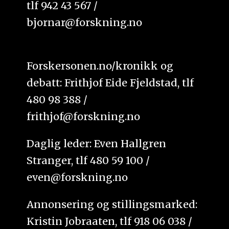
tlf 942 43 567 /
bjornar@forskning.no
Forskersonen.no/kronikk og
debatt: Frithjof Eide Fjeldstad, tlf
480 98 388 /
frithjof@forskning.no
Daglig leder: Even Hallgren
Stranger, tlf 480 59 100 /
even@forskning.no
Annonsering og stillingsmarked:
Kristin Jobraaten, tlf 918 06 038 /