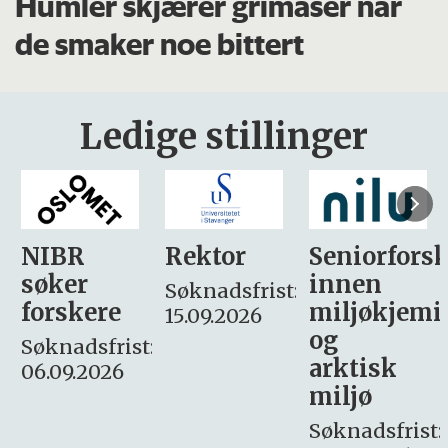
Humler skjærer grimaser når
de smaker noe bittert
Ledige stillinger
Rektor
Seniorforsker
Forskning.
innen
søker
Søknadsfrist:
miljøkjemi
nyhetsjour
15.09.2026
og
– fast
:
arktisk
Søknadsfrist:
miljø
16. august.
Søknadsfrist: