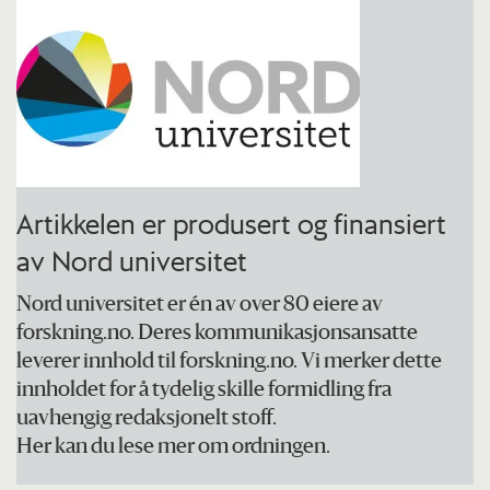
Den sitter gjerne helt i ro på dagtid og blir
derfor sjelden lagt merke til. I forkant av
hekkesesongen har kattuglene imidlertid
en karakteristisk sang som under gode
værforhold kan høres på 2–3 kilometers
avstand.
Artikkelen er produsert og finansiert
av Nord universitet
Kattugla hekker over hele Europa,
inkludert Storbritannia, nordvestlige Afrika
Nord universitet er én av over 80 eiere av
og østover i løvskogsbeltet i Sentral-
forskning.no. Deres kommunikasjonsansatte
leverer innhold til forskning.no. Vi merker dette
Asia til Kina og Korea.
innholdet for å tydelig skille formidling fra
uavhengig redaksjonelt stoff.
I Norge hekker arten nordover til
Her kan du lese mer om ordningen.
Trondheimsfjorden i Trøndelag. Noen få