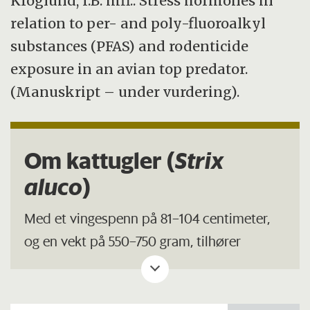
Kroglund, I.B. mfl.: Stress hormones in
relation to per- and poly-fluoroalkyl
substances (PFAS) and rodenticide
exposure in an avian top predator.
(Manuskript – under vurdering).
Om kattugler (
Strix
aluco
)
Med et vingespenn på 81–104 centimeter,
og en vekt på 550–750 gram, tilhører
kattugla de middels store uglene i Norge.
Kattugla er nesten utelukkende nattaktiv.