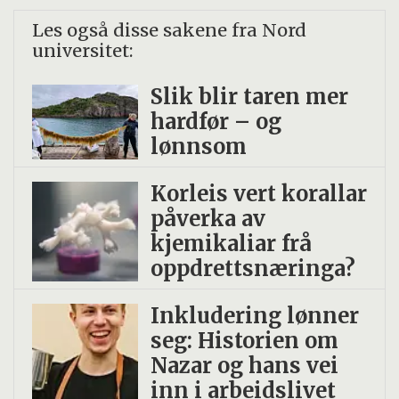
par hekker helt nord til Helgeland.
Les også disse sakene fra Nord
universitet:
Kattugla er mest tallrik i lavlandet, men
påtreffes også oppover i dalførene
Slik blir taren mer
på Østlandet, Sørlandet og i Trøndelag.
hardfør – og
lønnsom
Den foretrekker eldre løvskog, men finnes
også i blandingsskog. Kattugla har gjerne
Korleis vert korallar
påverka av
tilhold nær bebyggelse, i større hager og
kjemikaliar frå
parker med store trær og
oppdrettsnæringa?
i kulturlandskapet.
Inkludering lønner
Kilder: Store norske leksikon og Wikipedia
seg: Historien om
Nazar og hans vei
inn i arbeidslivet