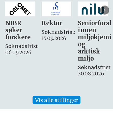
Rektor
Seniorforsker
Forskning.
innen
søker
Søknadsfrist:
miljøkjemi
nyhetsjour
15.09.2026
og
– fast
:
arktisk
Søknadsfrist:
miljø
16. august.
Søknadsfrist:
30.08.2026
Vis alle stillinger