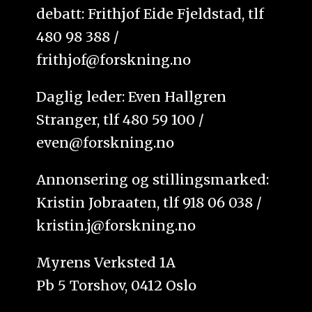
debatt: Frithjof Eide Fjeldstad, tlf
480 98 388 /
frithjof@forskning.no
Daglig leder: Even Hallgren
Stranger, tlf 480 59 100 /
even@forskning.no
Annonsering og stillingsmarked:
Kristin Jobraaten, tlf 918 06 038 /
kristin.j@forskning.no
Myrens Verksted 1A
Pb 5 Torshov, 0412 Oslo