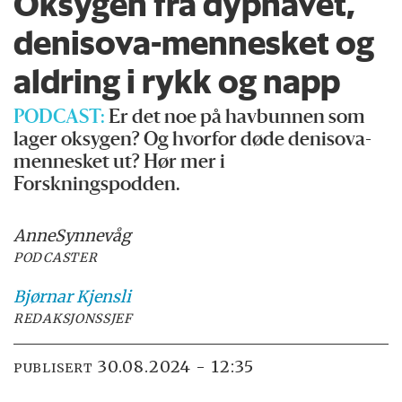
Oksygen fra dyphavet,
denisova-mennesket og
aldring i rykk og napp
PODCAST:
Er det noe på havbunnen som
lager oksygen? Og hvorfor døde denisova-
mennesket ut? Hør mer i
Forskningspodden.
Anne
Synnevåg
PODCASTER
Bjørnar
Kjensli
REDAKSJONSSJEF
30.08.2024 - 12:35
PUBLISERT