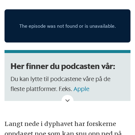
Her finner du podcasten vår:
Du kan lytte til podcastene våre på de
fleste plattformer. F.eks.
Apple
Podcasts
og
Spotify
.
Langt nede i dyphavet har forskerne
oppdaget noe som kan snu opp ned på