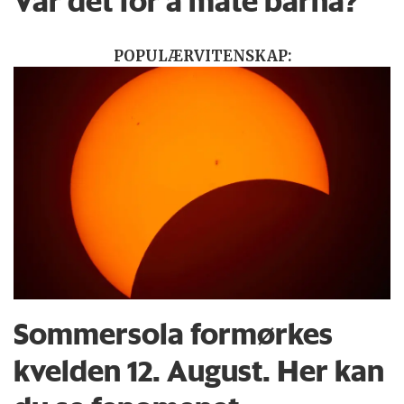
Var det for å mate barna?
POPULÆRVITENSKAP:
Sommersola formørkes
kvelden 12. August. Her kan