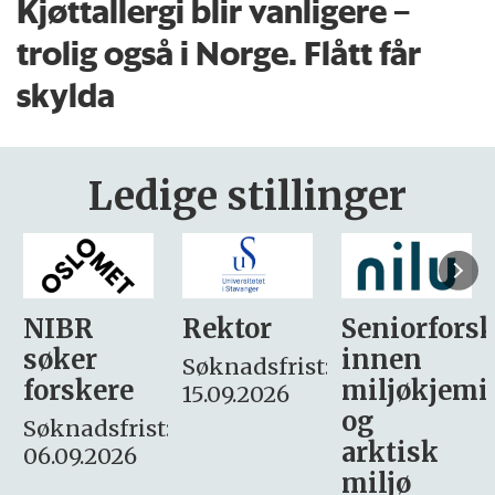
Kjøttallergi blir vanligere –
trolig også i Norge. Flått får
skylda
Ledige stillinger
Rektor
Seniorforsker
Forskning.
innen
søker
Søknadsfrist:
miljøkjemi
nyhetsjour
15.09.2026
og
– fast
:
arktisk
Søknadsfrist:
miljø
16. august.