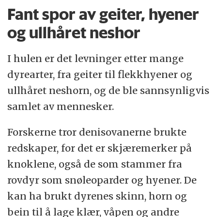
Basert på DNA-analyser av jeksel,
Fant spor av geiter, hyener
fingerbein og kjeve har forskere vist at
og ullhåret neshor
denisovanerne er en del av slekten Homo
og nært beslektet med neandertalerne.
I hulen er det levninger etter mange
dyrearter, fra geiter til flekkhyener og
– Man kan si at det er en asiatisk versjon av
ullhåret neshorn, og de ble sannsynligvis
neandertalerne. Dagens aboriginer, den
samlet av mennesker.
filippinske negrito-befolkningen og
urbefolkningen i Melanesia har fem prosent
Forskerne tror denisovanerne brukte
av sitt DNA felles med denisovanere, noe
redskaper, for det er skjæremerker på
som er ganske mye. Til sammenligning har
knoklene, også de som stammer fra
en dansker mindre enn 0,001 prosent av
rovdyr som snøleoparder og hyener. De
sitt DNA til felles med denisovanerne og to
kan ha brukt dyrenes skinn, horn og
prosent med neandertalerne, har Fabrice
bein til å lage klær, våpen og andre