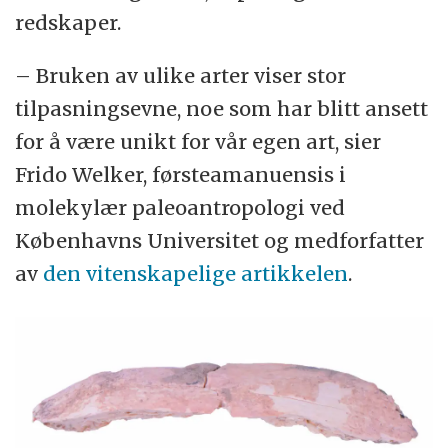
Demeter, paleoantropolog og forsker ved
redskaper.
GeoGenetics på Globe Institute,
Københavns Universitet, tidligere sagt til
– Bruken av ulike arter viser stor
Videnskab.dk.
tilpasningsevne, noe som har blitt ansett
for å være unikt for vår egen art, sier
– Vi kan blant annet bruke denne
Frido Welker, førsteamanuensis i
kunnskapen til å forstå hvorfor nålevende
molekylær paleoantropologi ved
mennesker kan være forskjellige fra
Københavns Universitet og medforfatter
hverandre. For eksempel er noen av
av
den vitenskapelige artikkelen
.
menneskene som lever i Himalaya i dag,
bedre til å tilpasse seg høydeforholdene,
og kanskje har vi forklaringen her. Det er
muligens fordi de har mer av DNA-et sitt til
felles med denisovanerne.