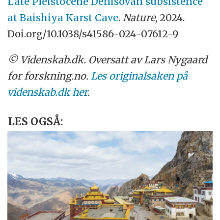
Late Pleistocene Denisovan subsistence
at Baishiya Karst Cave
.
Nature
, 2024.
Doi.org/10.1038/s41586-024-07612-9
© Videnskab.dk. Oversatt av Lars Nygaard
for forskning.no.
Les originalsaken på
videnskab.dk her
.
LES OGSÅ: