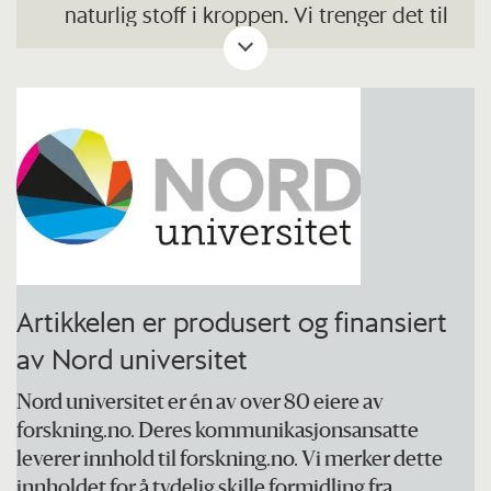
naturlig stoff i kroppen. Vi trenger det til
en rekke livsviktige funksjoner.
Kroppen vår produserer derfor selv det
kolesterolet den har bruk for. Men
vestlig livsstil med høyt inntak av
mettede fettsyrer fører ofte til
forstyrrelser i kolesterolproduksjonen.
Det fører til økning av det «dårlige» LDL-
kolesterolet.
Artikkelen er produsert og finansiert
av Nord universitet
Samtidig finnes det en type kolesterol –
HDL-kolesterol – som motvirker de
Nord universitet er én av over 80 eiere av
negative effektene av LDL-kolesterolet.
forskning.no. Deres kommunikasjonsansatte
leverer innhold til forskning.no. Vi merker dette
HDL-kolesterol kalles derfor det «gode»
innholdet for å tydelig skille formidling fra