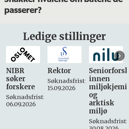
passerer?
Ledige stillinger
Rektor
Seniorforsker
Forskning.
innen
søker
Søknadsfrist:
miljøkjemi
nyhetsjour
15.09.2026
og
– fast
:
arktisk
Søknadsfrist:
miljø
16. august.
Søknadsfrist:
30.08.2026