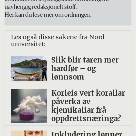
kolesterolet.
uavhengig redaksjonelt stoff.
Her kan du lese mer om ordningen.
Les også disse sakene fra Nord
universitet:
Slik blir taren mer
hardfør – og
lønnsom
Korleis vert korallar
påverka av
kjemikaliar frå
oppdrettsnæringa?
Inkludering lønner