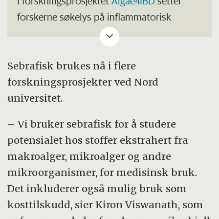
I forskningsprosjektet
Algae4IBD
setter
forskerne søkelys på inflammatorisk
tarmsykdom. Det omfatter Crohns sykdom
og ulcerøs kolitt.
Sebrafisk brukes nå i flere
Adnan Goras forskning har vært finansiert
forskningsprosjekter ved Nord
av Netaji Subhas-ICAR international
universitet.
Fellowships i samarbeid med Nord
Universitet.
– Vi bruker sebrafisk for å studere
potensialet hos stoffer ekstrahert fra
makroalger, mikroalger og andre
mikroorganismer, for medisinsk bruk.
Det inkluderer også mulig bruk som
kosttilskudd, sier Kiron Viswanath, som