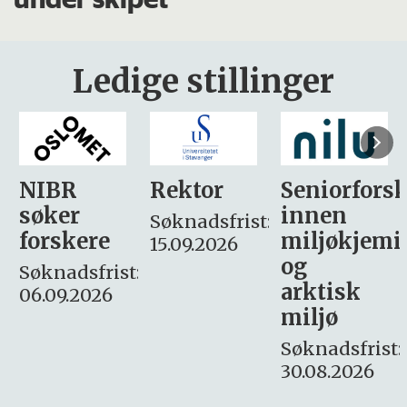
Ledige stillinger
Rektor
Seniorforsker
Forskning.
innen
søker
Søknadsfrist:
miljøkjemi
nyhetsjour
15.09.2026
og
– fast
:
arktisk
Søknadsfrist:
miljø
16. august.
Søknadsfrist:
30.08.2026