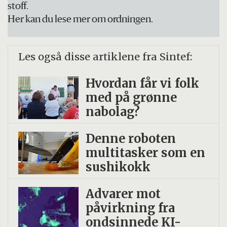
stoff.
utilsiktede utslipp av ammoniakk.
Her kan du lese mer om ordningen.
Industripartnerne i prosjektet har nylig
fått støtte fra Enova til å bygge tre
Les også disse artiklene fra Sintef:
bunkringsanlegg. De skal etter planen
være i drift fra 2029.
Hvordan får vi folk
med på grønne
Forskningen videreføres nå i FME
nabolag?
Hydrogeni. Det er et norsk forsknings-
og innovasjonssenter for hydrogen og
Denne roboten
multitasker som en
ammoniakk ledet av Sintef.
sushikokk
Advarer mot
påvirkning fra
ondsinnede KI-