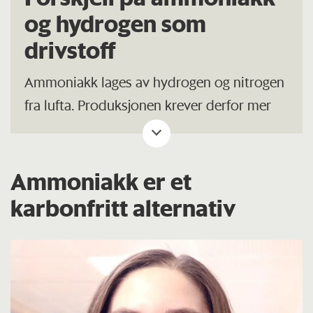
og hydrogen som
drivstoff
Ammoniakk lages av hydrogen og nitrogen
fra lufta. Produksjonen krever derfor mer
energi enn å lage hydrogen alene.
Til gjengjeld er ammoniakk lettere å lagre
Ammoniakk er et
og transportere. Hydrogen må kjøles ned
karbonfritt alternativ
til –253 °C for å bli flytende, mens
ammoniakk blir flytende allerede ved –33
°C.
Flytende ammoniakk inneholder også