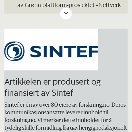
av Grønn plattform-prosjektet «Nettverk
for bunkring av ammoniakk til bruk i
skipsfart» (2021–2024).
Prosjektet omfattet både utvikling av
terminaler for bunkring av ammoniakk
langs norskekysten og forskning på
tekniske utfordringer ved bruk av
ammoniakk som drivstoff.
Artikkelen er produsert og
Forskerne undersøkte hele den norske
finansiert av Sintef
verdikjeden for ammoniakk. Fra
Sintef er én av over 80 eiere av forskning.no. Deres
kostnader ved klimavennlig produksjon
kommunikasjonsansatte leverer innhold til
til utfordringer knyttet til brenselceller,
forskning.no. Vi merker dette innholdet for å
forbrenningsmotorer og sikkerhet ved
tydelig skille formidling fra uavhengig redaksjonelt