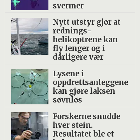
svermer
Nytt utstyr gjør at
rednings­
helikoptrene kan
fly lenger og i
dårligere vær
Lysene i
oppdrettsanleggene
kan gjøre laksen
søvnløs
Forskerne snudde
hver stein.
Resultatet ble et