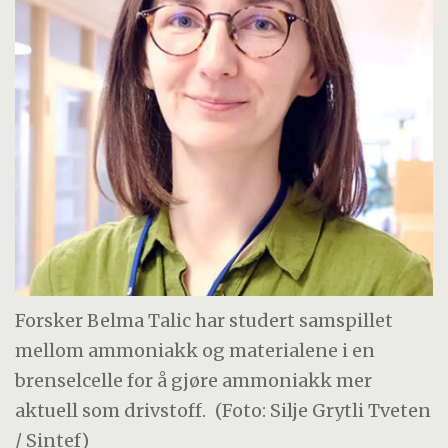
rundt 50 prosent mer energi per liter enn
flytende hydrogen. Dette gjør ammoniakk
særlig interessant som drivstoff for
langdistanse skipsfart.
Forsker Belma Talic har studert samspillet
mellom ammoniakk og materialene i en
brenselcelle for å gjøre ammoniakk mer
aktuell som drivstoff.
(Foto: Silje Grytli Tveten
/ Sintef)