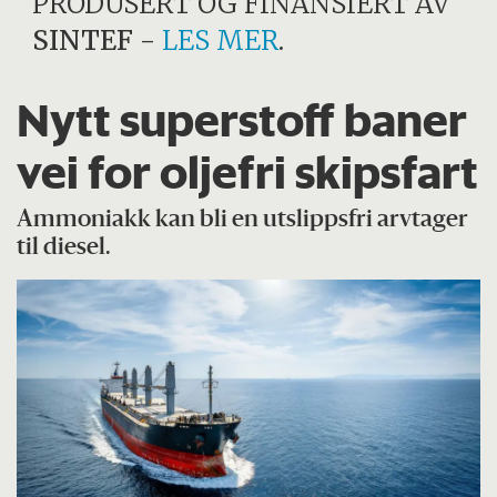
PRODUSERT OG FINANSIERT AV
SINTEF
-
LES MER
.
Nytt superstoff baner
vei for oljefri skipsfart
Ammoniakk kan bli en utslippsfri arvtager
til diesel.