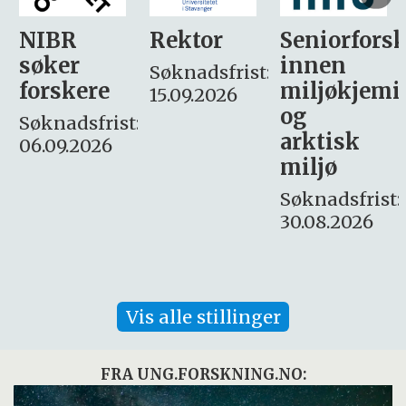
Rektor
Seniorforsker
Forskning.
innen
søker
Søknadsfrist:
miljøkjemi
nyhetsjour
15.09.2026
og
– fast
:
arktisk
Søknadsfrist:
miljø
16. august.
Søknadsfrist:
30.08.2026
Vis alle stillinger
FRA UNG.FORSKNING.NO: