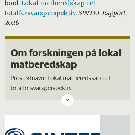
bord:
Lokal matberedskap i et
totalforsvarsperspektiv
.
SINTEF Rapport
,
2026
Om forskningen på lokal
matberedskap
Prosjektnavn: Lokal matberedskap i et
totalforsvarsperspektiv.
Prosjektet tar utgangspunkt i
intensjonsavtalen «Fra jord til soldatens
bord». Ørland flystasjon, Ørland kommune,
Statsforvalteren i Trøndelag, Trøndelag