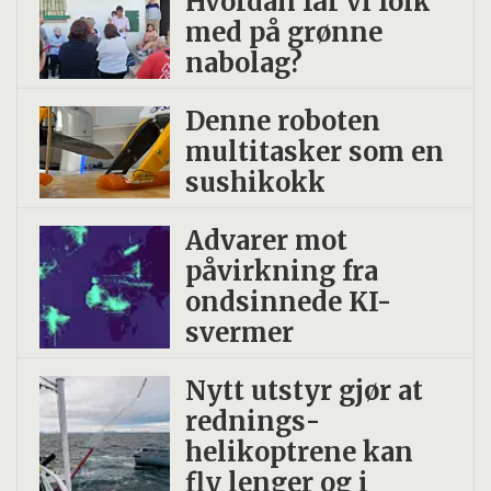
Hvordan får vi folk
med på grønne
nabolag?
Denne roboten
multitasker som en
sushikokk
Advarer mot
påvirkning fra
ondsinnede KI-
svermer
Nytt utstyr gjør at
rednings­
helikoptrene kan
fly lenger og i