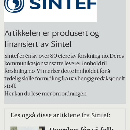
fylkeskommune og Trøndelag Bondelag
inngikk avtalen i 2024.
Artikkelen er produsert og
Målet er å styrke matsikkerheten og
finansiert av Sintef
beredskapsevnen ved å øke bruken av
lokalprodusert mat i Forsvaret.
Sintef er én av over 80 eiere av forskning.no. Deres
kommunikasjonsansatte leverer innhold til
Partnere i prosjektet: Ørland kommune,
forskning.no. Vi merker dette innholdet for å
SINTEF Digital, SINTEF Ocean,
tydelig skille formidling fra uavhengig redaksjonelt
Statsforvalteren i Trøndelag, Trøndelag
stoff.
Her kan du lese mer om ordningen.
fylkeskommune, Trøndelag Bondelag,
Ørland Bondelag, MIDSEC (nå NORDSEC),
Les også disse artiklene fra Sintef:
Ørland flystasjon og forsvarskoordinatoren
i Trøndelag.