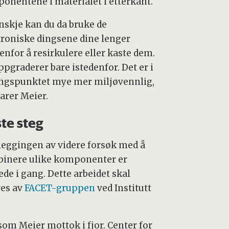
onentene i materialet i etterkant.
nskje kan du da bruke de
troniske dingsene dine lenger
enfor å resirkulere eller kaste dem.
ppgraderer bare istedenfor. Det er i
ngspunktet mye mer miljøvennlig,
larer Meier.
te steg
leggingen av videre forsøk med å
inere ulike komponenter er
ede i gang. Dette arbeidet skal
res av
FACET-gruppen
ved Institutt
om Meier mottok i fjor. Center for