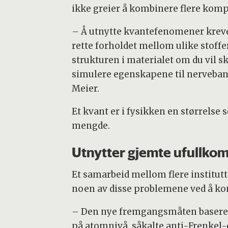
ikke greier å kombinere flere kompo
– Å utnytte kvantefenomener krever
rette forholdet mellom ulike stoff
strukturen i materialet om du vil s
simulere egenskapene til nervebane
Meier.
Et kvant er i fysikken en størrelse
mengde.
Utnytter gjemte ufullk
Et samarbeid mellom flere institutt
noen av disse problemene ved å k
– Den nye fremgangsmåten baserer
på atomnivå, såkalte anti-Frenkel-d