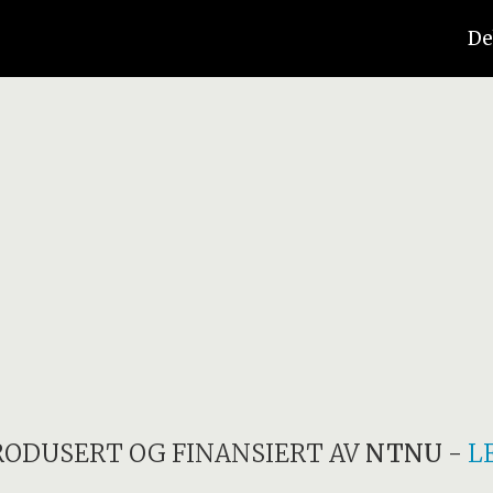
De
RODUSERT OG FINANSIERT AV
NTNU
-
L