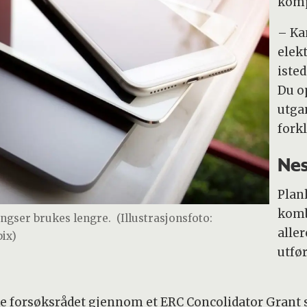
komp
– Ka
elek
isted
Du o
utga
fork
Nes
Plan
komb
ingser brukes lengre.
(Illustrasjonsfoto:
aller
pix)
utfø
ke forsøksrådet gjennom et ERC Concolidator Grant s