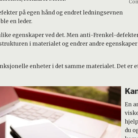
Com
defekter på egen hånd og endret ledningsevnen
ble en leder.
l ulike egenskaper ved det. Men anti-Frenkel-defekte
strukturen i materialet og endrer andre egenskaper
nksjonelle enheter i det samme materialet. Det er et
Kan
En a
visk
hjel
du o