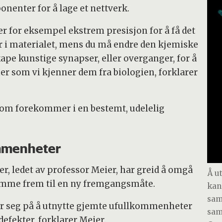
nenter for å lage et nettverk.
 for eksempel ekstrem presisjon for å få det
er i materialet, mens du må endre den kjemiske
kape kunstige synapser, eller overganger, for å
r som vi kjenner dem fra biologien, forklarer
 som forekommer i en bestemt, udelelig
ommenheter
er, ledet av professor Meier, har greid å omgå
Å u
omme frem til en ny fremgangsmåte.
kan
sam
 seg på å utnytte gjemte ufullkommenheter
sa
efekter, forklarer Meier.