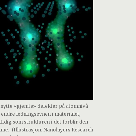
tnytte «gjemte» defekter på atomnivå
 endre ledningsevnen i materialet,
tidig som strukturen i det forblir den
mme.
(Illustrasjon: Nanolayers Research