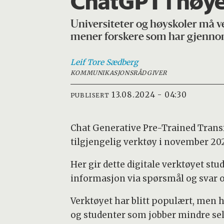
ChatGPT i høy
Universiteter og høyskoler må ve
mener forskere som har gjenno
Leif Tore
Sædberg
KOMMUNIKASJONSRÅDGIVER
13.08.2024 - 04:30
PUBLISERT
Chat Generative Pre-Trained Trans
tilgjengelig verktøy i november 202
Her gir dette digitale verktøyet stu
informasjon via spørsmål og svar o
Verktøyet har blitt populært, men h
og studenter som jobber mindre se