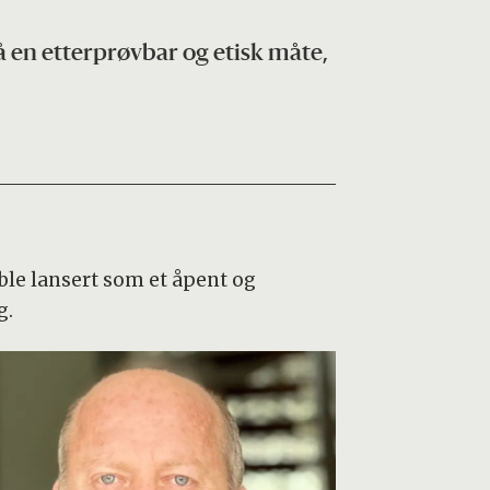
å en etterprøvbar og etisk måte,
le lansert som et åpent og
g.