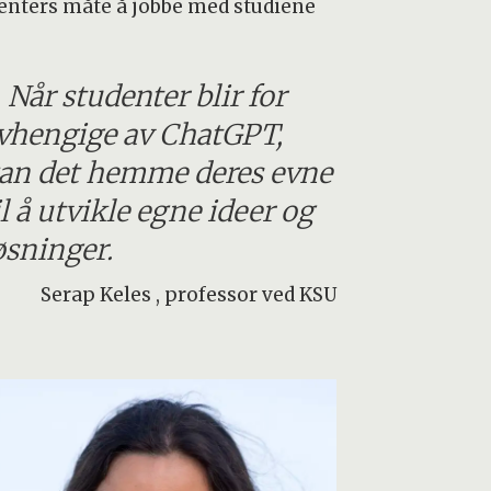
enters måte å jobbe med studiene
Når studenter blir for
vhengige av ChatGPT,
an det hemme deres evne
il å utvikle egne ideer og
øsninger.
Serap Keles , professor ved KSU