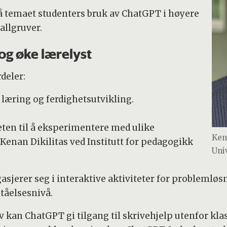
å temaet studenters bruk av ChatGPT i høyere
allgruver.
og øke lærelyst
deler:
æring og ferdighetsutvikling.
ten til å eksperimentere med ulike
Ken
r Kenan Dikilitas ved Institutt for pedagogikk
Uni
ngasjerer seg i interaktive aktiviteter for problemløs
ståelsesnivå.
v kan ChatGPT gi tilgang til skrivehjelp utenfor kl