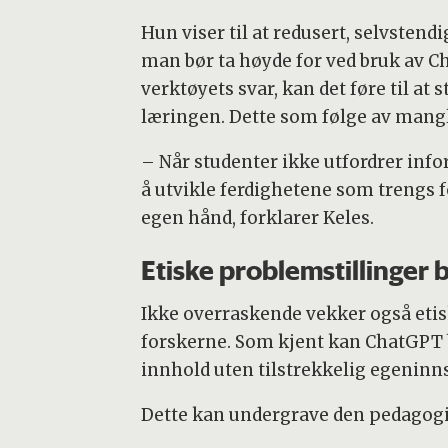
Hun viser til at redusert, selvsten
man bør ta høyde for ved bruk av C
verktøyets svar, kan det føre til at
læringen. Dette som følge av mangl
– Når studenter ikke utfordrer inf
å utvikle ferdighetene som trengs 
egen hånd, forklarer Keles.
Etiske problemstillinger
Ikke overraskende vekker også eti
forskerne. Som kjent kan ChatGPT br
innhold uten tilstrekkelig egeninn
Dette kan undergrave den pedagogi