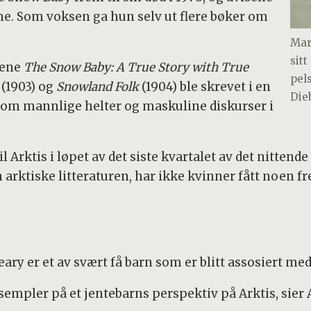
ne. Som voksen ga hun selv ut flere bøker om
Mar
sit
kene
The Snow Baby: A True Story with True
pel
(1903) og
Snowland Folk
(1904) ble skrevet i en
Die
 om mannlige helter og maskuline diskurser i
l Arktis i løpet av det siste kvartalet av det nitten
n arktiske litteraturen, har ikke kvinner fått noen 
eary er et av svært få barn som er blitt assosiert me
mpler på et jentebarns perspektiv på Arktis, sier 