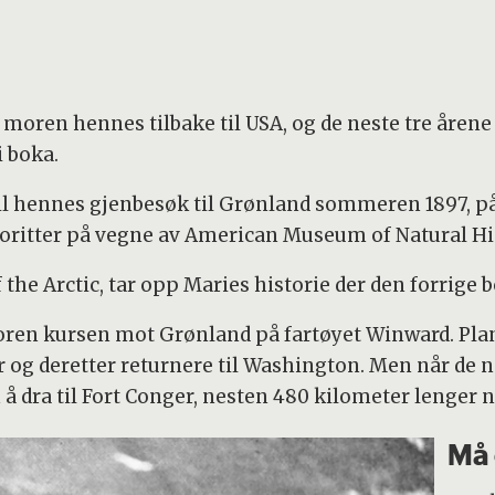
moren hennes tilbake til USA, og de neste tre årene
i boka.
t til hennes gjenbesøk til Grønland sommeren 1897, på
oritter på vegne av American Museum of Natural His
 the Arctic, tar opp Maries historie der den forrige b
en kursen mot Grønland på fartøyet Winward. Plane
og deretter returnere til Washington. Men når de når
å dra til Fort Conger, nesten 480 kilometer lenger no
Må 