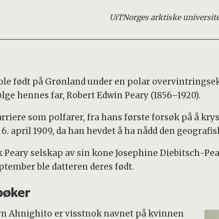
UiT
Norges arktiske universit
ble født på Grønland under en polar overvintringse
ølge hennes far, Robert Edwin Peary (1856–1920).
rriere som polfarer, fra hans første forsøk på å krys
. april 1909, da han hevdet å ha nådd den geografi
kk Peary selskap av sin kone Josephine Diebitsch-Pea
ptember ble datteren deres født.
bøker
 Ahnighito er visstnok navnet på kvinnen