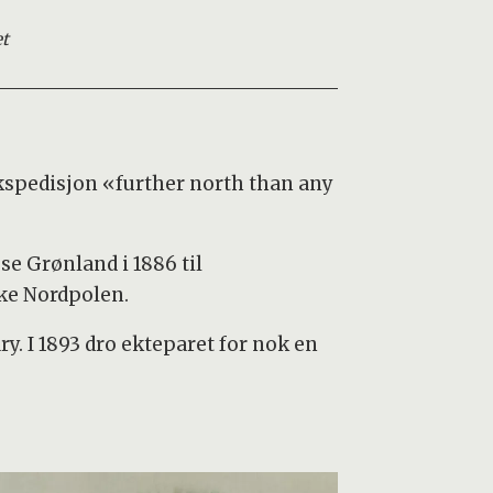
et
kspedisjon «further north than any
se Grønland i 1886 til
ske Nordpolen.
ry. I 1893 dro ekteparet for nok en