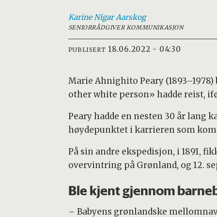
Karine
Nigar Aarskog
SENIORRÅDGIVER KOMMUNIKASJON
18.06.2022 - 04:30
PUBLISERT
Marie Ahnighito Peary (1893–1978) 
other white person» hadde reist, if
Peary hadde en nesten 30 år lang ka
høydepunktet i karrieren som kom 6
På sin andre ekspedisjon, i 1891, fi
overvintring på Grønland, og 12. se
Ble kjent gjennom barne
– Babyens grønlandske mellomnavn