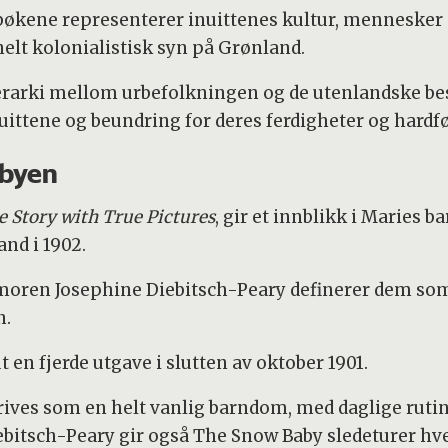
 bøkene representerer inuittenes kultur, mennesker 
jonelt kolonialistisk syn på Grønland.
ierarki mellom urbefolkningen og de utenlandske b
ttene og beundring for deres ferdigheter og hardfør
abyen
 Story with True Pictures
, gir et innblikk i Maries ba
and i 1902.
 moren Josephine Diebitsch-Peary definerer dem som
n.
t en fjerde utgave i slutten av oktober 1901.
rives som en helt vanlig barndom, med daglige rutin
ebitsch-Peary gir også The Snow Baby sledeturer hv