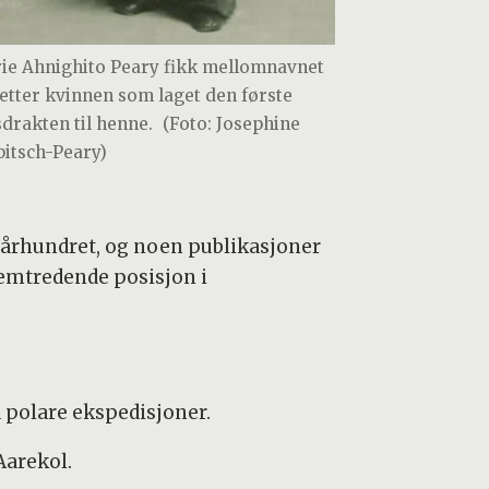
ie Ahnighito Peary fikk mellomnavnet
t etter kvinnen som laget den første
sdrakten til henne.
(Foto: Josephine
bitsch-Peary)
de århundret, og noen publikasjoner
fremtredende posisjon i
d polare ekspedisjoner.
Aarekol.