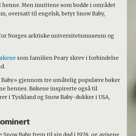
il henne. Men inuittene som bodde i området
 oversatt til engelsk, betyr Snow Baby,
 for Norges arktiske universitetsmuseum og
bøkene
som familien Peary skrev i forbindelse
d.
w Baby» gjennom tre umåtelig populære bøker
ene hennes. Bøkene inspirerte også til
er i Tyskland og Snow Baby-dukker i USA,
dominert
 Snow Baby frem til sin død i 1978, og avisene