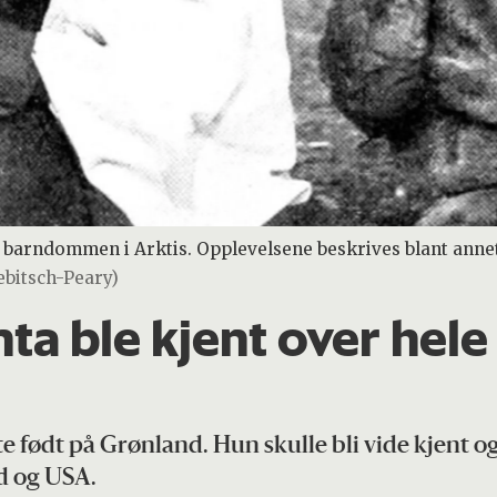
 barndommen i Arktis. Opplevelsene beskrives blant annet
ebitsch-Peary)
nta ble kjent over hel
te født på Grønland. Hun skulle bli vide kjent og 
nd og USA.