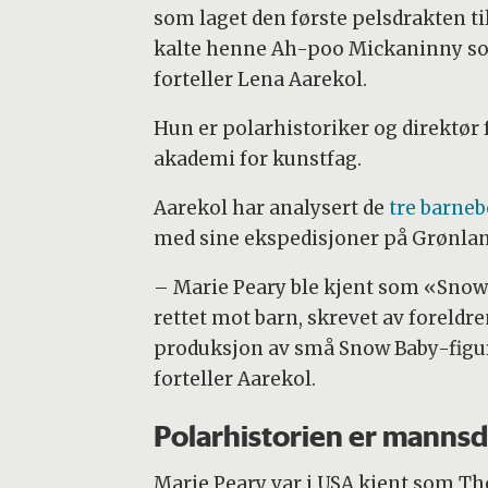
som laget den første pelsdrakten t
kalte henne Ah-poo Mickaninny som,
forteller Lena Aarekol.
Hun er polarhistoriker og direktør
akademi for kunstfag.
Aarekol har analysert de
tre barne
med sine ekspedisjoner på Grønlan
– Marie Peary ble kjent som «Sno
rettet mot barn, skrevet av foreldr
produksjon av små Snow Baby-figur
forteller Aarekol.
Polarhistorien er manns
Marie Peary var i USA kjent som The