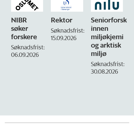
Rektor
Seniorforsker
Forskning.no
innen
søker
Søknadsfrist:
miljøkjemi
nyhetsjournal
i
15.09.2026
og arktisk
– fast
t:
miljø
Søknadsfrist:
16. august.
Søknadsfrist:
30.08.2026
D
1