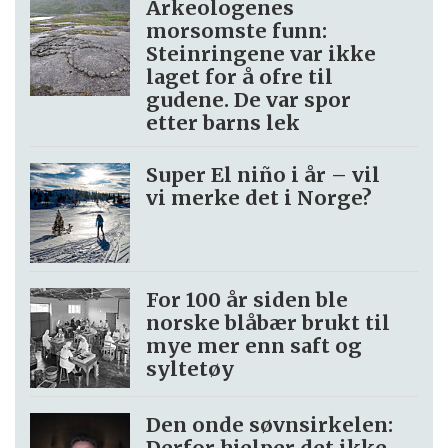
Arkeologenes
morsomste funn:
Steinringene var ikke
laget for å ofre til
gudene. De var spor
etter barns lek
Super El niño i år – vil
vi merke det i Norge?
For 100 år siden ble
norske blåbær brukt til
mye mer enn saft og
syltetøy
Den onde søvnsirkelen:
Derfor hjelper det ikke