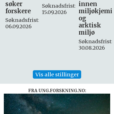
innen
søker
Søknadsfrist:
miljøkjemi
nyhetsjour
15.09.2026
og
– fast
:
arktisk
Søknadsfrist:
miljø
16. august.
Søknadsfrist:
30.08.2026
Vis alle stillinger
FRA UNG.FORSKNING.NO: