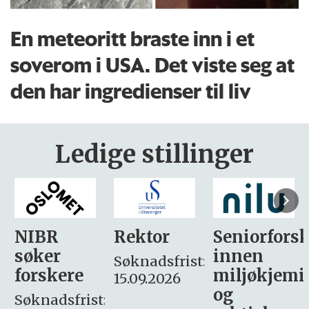
En meteoritt braste inn i et
soverom i USA. Det viste seg at
den har ingredienser til liv
Ledige stillinger
Rektor
Seniorforsker
Forskning.
innen
søker
Søknadsfrist:
miljøkjemi
nyhetsjour
15.09.2026
og
– fast
: