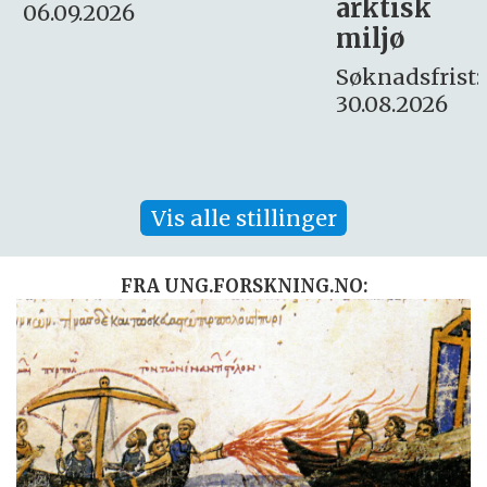
arktisk
Søknadsfrist:
miljø
16. august.
Søknadsfrist:
30.08.2026
Vis alle stillinger
FRA UNG.FORSKNING.NO: