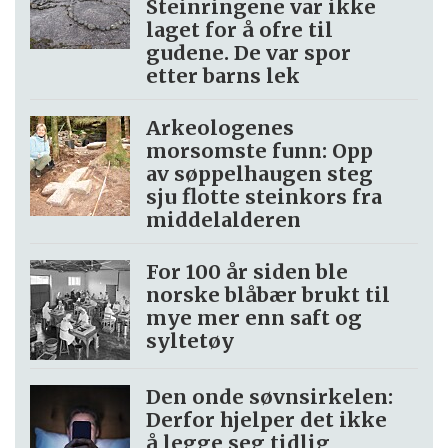
Steinringene var ikke
laget for å ofre til
gudene. De var spor
etter barns lek
Arkeologenes
morsomste funn: Opp
av søppel­haugen steg
sju flotte steinkors fra
middelalderen
For 100 år siden ble
norske blåbær brukt til
mye mer enn saft og
syltetøy
Den onde søvnsirkelen:
Derfor hjelper det ikke
å legge seg tidlig