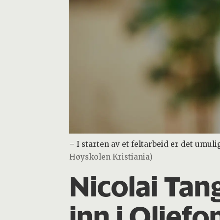
– I starten av et feltarbeid er det umuli
Høyskolen Kristiania)
Nicolai Tan
inn i Oljefo