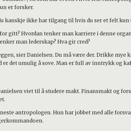
un er forsker.
anskje ikke har tilgang til hvis du ser et felt kun 
r for gitt? Hvordan tenker man karriere i denne org
enker man lederskap? Hva gir cred?
veggen, sier Danielsen. Du må være der. Drikke mye 
d er det umulig å sove. Man er full av inntrykk og kaf
anielsen viet til å studere makt. Finansmakt og for
et.
eneste antropologen. Hun har jobbet med alle forsva
egerkommandoen.