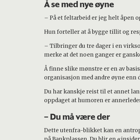
Å se med nye øyne
– På et feltarbeid er jeg helt åpen og
Hun forteller at å bygge tillit og re
– Tilbringer du tre dager i en virkso
merke at det noen ganger er ganske l
Å finne slike mønstre er en av bas
organisasjon med andre øyne enn d
Du har kanskje reist til et annet lan
oppdaget at humoren er annerledes 
– Du må være der
Dette utenfra-blikket kan en antrop
på Bankplassen. Du blir en «inside