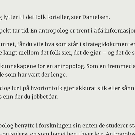
 lytter til det folk forteller, sier Danielsen.
spekt tar tid. En antropolog er trent i å få informasj
mhet, får du vite hva som står i strategidokumentene. 
angt mellom det folk sier, det de gjør – og det de si
iskunnskapene for en antropolog. Som en fremmed s
e som har vært der lenge.
d og lurt på hvorfor folk gjør akkurat slik eller sånn.
enn der du jobbet før.
olog benytte i forskningen sin enten de studerer sta
r-outsider», en som har et ben i hver leir: Antropol