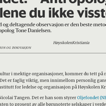
ene du ikke viss
d og deltagende observasjon er den beste metode
ropolog Tone Danielsen.
Høyskolen
Kristiania
JON OG INNOVASJON
ultur i mektige organisasjoner, kommer du tett på m
et er faglig viktig, men innimellom personlig gans
stitutt for ledelse og organisasjon på Høyskolen Kri
icolai Tangen. Det er han som styrer
Oljefondet (N
sten to prosent av alle børsnoterte selskaper i verd