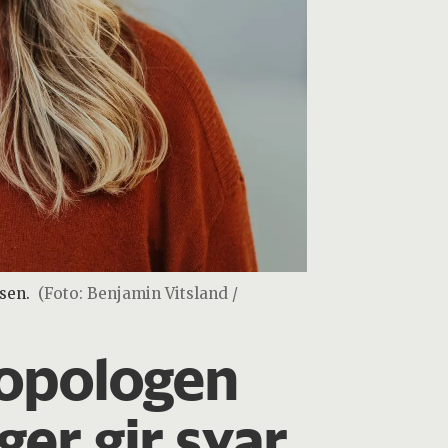
sen.
(Foto: Benjamin Vitsland /
ropologen
ger gir svar