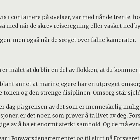
 i containere på øvelser, var med når de trente, ho
så med når de skrev reiseregning eller vasket ned b
n, men også når de sørget over falne kamerater.
å er målet at du blir en del av flokken, at du kommer
 blant annet at marinejegere har en utpreget omso
 tonen og den strenge disiplinen. Omsorg står sjeld
r dag på grensen av det som er menneskelig mulig. D
asjoner, er det noen som prøver å ta livet av deg. F
gige av å ha et enormt sterkt samhold. Og de må evn
var i Forsvarsdepartementet og til slutt på Forsvare