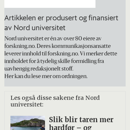
mer flercellete og komplekse algearter.
Artikkelen er produsert og finansiert
Nykommeren skilte seg fra opphavet
av Nord universitet
(encellete eller enkle trådformete rødalger)
ved en rekke karakteristiske egenskaper
Nord universitet er én av over 80 eiere av
som la grunnlaget for suksess.
forskning.no. Deres kommunikasjonsansatte
leverer innhold til forskning.no. Vi merker dette
De utviklet en cellevegg av spesielle
innholdet for å tydelig skille formidling fra
uavhengig redaksjonelt stoff.
komplekse sukkerstoffer. Det ga ekstra god
Her kan du lese mer om ordningen.
beskyttelse og dessuten mulighet til å leve
i tidevannssonen der de tidvis blir tørrlagt.
Les også disse sakene fra Nord
universitet:
De begynte å utnytte en bestemt
stoffgruppe – halogener – i metabolismen.
Slik blir taren mer
Det beskytter dem mot bakterier, UV-
hardfør – og