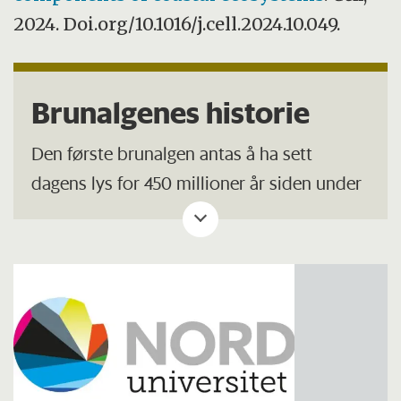
2024. Doi.org/10.1016/j.cell.2024.10.049.
Brunalgenes historie
Den første brunalgen antas å ha sett
dagens lys for 450 millioner år siden under
en periode som går under navnet GOBE –
Great Ordovician Biodiversification Event.
I denne perioden var det en markant
økning av oksygennivået i atmosfæren. I
havet oppsto det nye planteetende arter.
Det kan ha drevet evolusjonen i retning