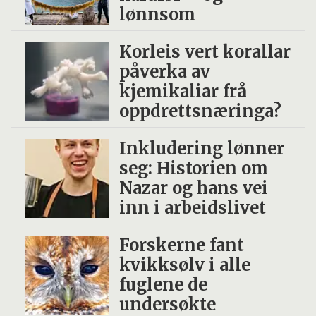
stråling og stress.
lønnsom
De utviklet et spekter av livssykluser
Korleis vert korallar
påverka av
tilpasset ulike marine miljøer.
kjemikaliar frå
oppdrettsnæringa?
Inkludering lønner
seg: Historien om
Nazar og hans vei
inn i arbeidslivet
Forskerne fant
kvikksølv i alle
fuglene de
undersøkte