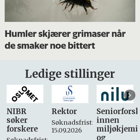
Humler skjærer grimaser når
de smaker noe bittert
Ledige stillinger
Rektor
Seniorforsker
Forskning.
innen
søker
Søknadsfrist:
miljøkjemi
nyhetsjour
15.09.2026
og
– fast
: