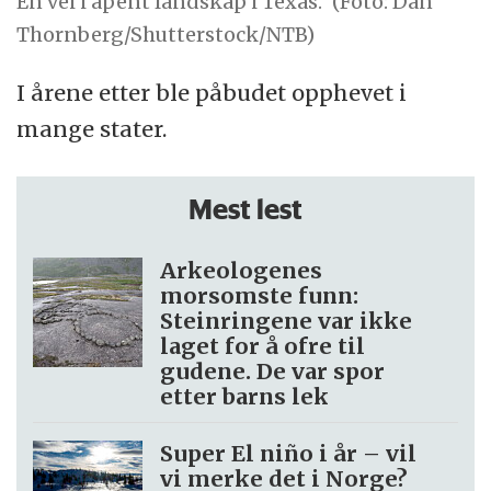
En vei i åpent landskap i Texas.
(Foto: Dan
Thornberg/Shutterstock/NTB)
I årene etter ble påbudet opphevet i
mange stater.
Mest lest
Arkeologenes
morsomste funn:
Steinringene var ikke
laget for å ofre til
gudene. De var spor
etter barns lek
Super El niño i år – vil
vi merke det i Norge?