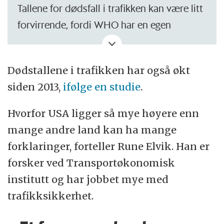
Tallene for dødsfall i trafikken kan være litt
forvirrende, fordi WHO har en egen
metodikk som forsøker å sammenligne
dødstall på tvers av mange land.
Dødstallene i trafikken har også økt
Rune Elvik ved Transportøkonomisk
siden 2013,
ifølge en studie
.
institutt forteller at det kan være avvik
Hvorfor USA ligger så mye høyere enn
mellom WHOs tall og den statistikken de
mange andre land kan ha mange
enkelte landene bruker.
forklaringer, forteller Rune Elvik. Han er
Hvis man ser på USAs offisielle dødstall i
forsker ved Transportøkonomisk
trafikken for 2025, så er det rundt 37.000.
institutt og har jobbet mye med
Det blir omtrent 11 døde per 100.000
trafikksikkerhet.
innbyggere.