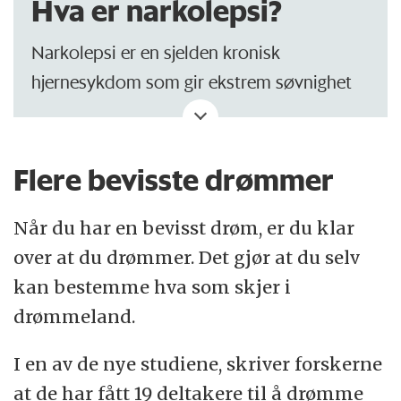
Hva er narkolepsi?
Narkolepsi er en sjelden kronisk
hjernesykdom som gir ekstrem søvnighet
på dagtid i en eller annen form.
Narkolepsi starter oftest i barne- og
Flere bevisste drømmer
ungdomsalder. Det er antatt at mellom
1000 og 2500 personer har narkolepsi i
Når du har en bevisst drøm, er du klar
Norge.
over at du drømmer. Det gjør at du selv
kan bestemme hva som skjer i
(Kilde:
HelseNorge
)
drømmeland.
I en av de nye studiene, skriver forskerne
at de har fått 19 deltakere til å drømme