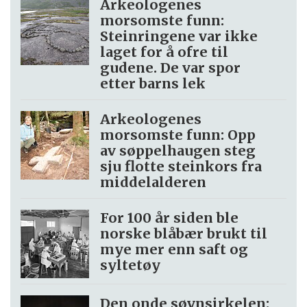
Arkeologenes
morsomste funn:
Steinringene var ikke
laget for å ofre til
gudene. De var spor
etter barns lek
Arkeologenes
morsomste funn: Opp
av søppel­haugen steg
sju flotte steinkors fra
middelalderen
For 100 år siden ble
norske blåbær brukt til
mye mer enn saft og
syltetøy
Den onde søvnsirkelen: