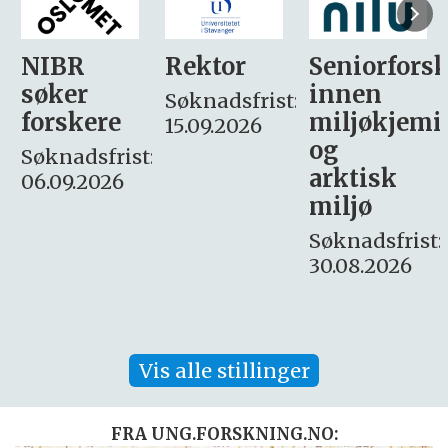
Rektor
Seniorforsker
Forskning.
innen
søker
Søknadsfrist:
miljøkjemi
nyhetsjour
15.09.2026
og
– fast
:
arktisk
Søknadsfrist:
miljø
16. august.
Søknadsfrist:
30.08.2026
Vis alle stillinger
FRA UNG.FORSKNING.NO: