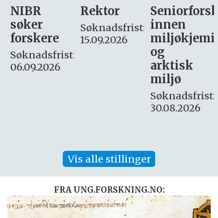
Rektor
Seniorforsker
Forskning.
innen
søker
Søknadsfrist:
miljøkjemi
nyhetsjour
15.09.2026
og
– fast
:
arktisk
Søknadsfrist:
miljø
16. august.
Søknadsfrist:
30.08.2026
Vis alle stillinger
FRA UNG.FORSKNING.NO: