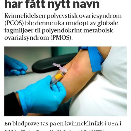
har fått nytt navn
Kvinnelidelsen polycystisk ovariesyndrom
(PCOS) ble denne uka omdøpt av globale
fagmiljøer til polyendokrint metabolsk
ovarialsyndrom (PMOS).
En blodprøve tas på en kvinneklinikk i USA i