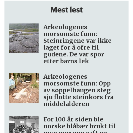
Mest lest
Arkeologenes
morsomste funn:
Steinringene var ikke
laget for å ofre til
gudene. De var spor
etter barns lek
Arkeologenes
morsomste funn: Opp
av søppel­haugen steg
sju flotte steinkors fra
middelalderen
For 100 år siden ble
norske blåbær brukt til
mye mer enn saft og