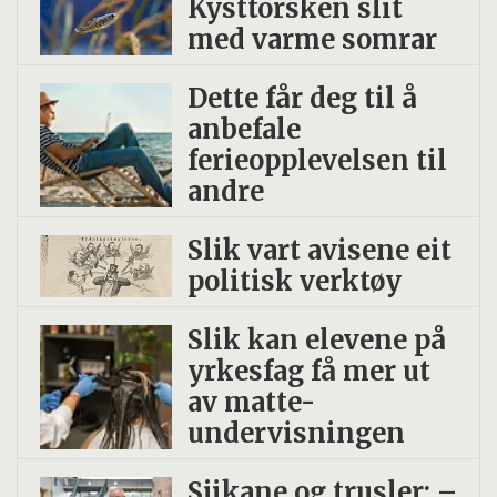
Kysttorsken slit
med varme somrar
Dette får deg til å
anbefale
ferieopplevelsen til
andre
Slik vart avisene eit
politisk verktøy
Slik kan elevene på
yrkesfag få mer ut
av matte-
undervisningen
Sjikane og trusler: –