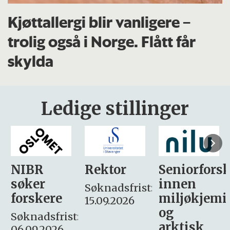
Kjøttallergi blir vanligere –
trolig også i Norge. Flått får
skylda
Ledige stillinger
Rektor
Seniorforsker
Forskning.
innen
søker
Søknadsfrist:
miljøkjemi
nyhetsjour
15.09.2026
og
– fast
:
arktisk