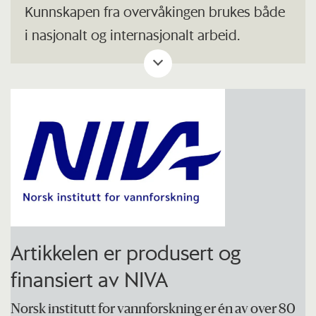
Kunnskapen fra overvåkingen brukes både
i nasjonalt og internasjonalt arbeid.
Dataene rapporteres til
Miljødirektoratets
Vannmiljødatabase
og
internasjonale databaser
som
OSPAR
(Oslo-Paris konvensjonen for
bevaring av det marine miljø i Nordøst-
Atlanterhavet),
ICES
(Det internasjonale råd
for havforskning) og
EEA
(Det europeiske
miljøbyrået). Dataene blir også brukt
av
AMAP
(Arctic Monitoring and
Artikkelen er produsert og
Assessment Programme) og
Mattilsynet
.
finansiert av NIVA
Norsk institutt for vannforskning er én av over 80