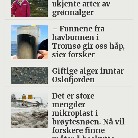
ukjente arter av
grønnalger
– Funnene fra
havbunnen i
Tromsø gir oss håp,
sier forsker
Giftige alger inntar
Oslofjorden
Det er store
mengder
mikroplast i
brøytesnøen. Nå vil
forskere finne