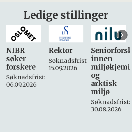
Ledige stillinger
Rektor
Seniorforsker
Forskning.
innen
søker
Søknadsfrist:
miljøkjemi
nyhetsjour
15.09.2026
og
– fast
:
arktisk
Søknadsfrist:
miljø
16. august.
Søknadsfrist:
30.08.2026