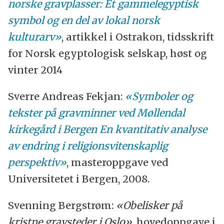
norske gravplasser: Et gammelegyptisk
symbol og en del av lokal norsk
kulturarv»
, artikkel i Ostrakon, tidsskrift
for Norsk egyptologisk selskap, høst og
vinter 2014
Sverre Andreas Fekjan:
«Symboler og
tekster på gravminner ved Møllendal
kirkegård i Bergen En kvantitativ analyse
av endring i religionsvitenskaplig
perspektiv»
, masteroppgave ved
Universitetet i Bergen, 2008.
Svenning Bergstrøm:
«Obelisker på
kristne gravsteder i Oslo»
, hovedoppgave i