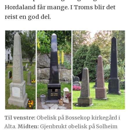
Hordaland får mange. I Troms blir det
reist en god del.
Til venstre:
Obelisk på Bossekop kirkegård i
Alta.
Midten:
Gjenbrukt obelisk på Solheim