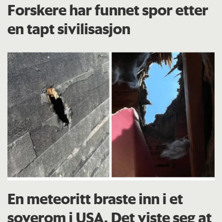
Forskere har funnet spor etter
en tapt sivilisasjon
En meteoritt braste inn i et
soverom i USA. Det viste seg at