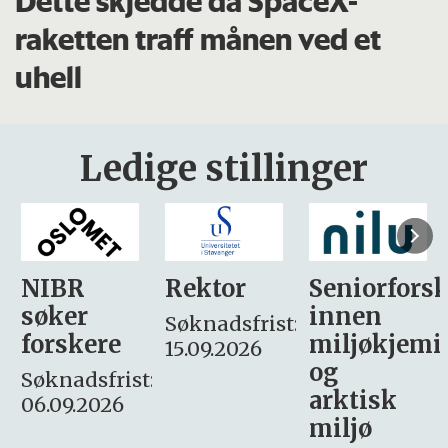
Dette skjedde da SpaceX-
raketten traff månen ved et
uhell
Ledige stillinger
Rektor
Seniorforsker
Forskning.
innen
søker
Søknadsfrist:
miljøkjemi
nyhetsjour
15.09.2026
og
– fast
:
arktisk
Søknadsfrist:
miljø
16. august.