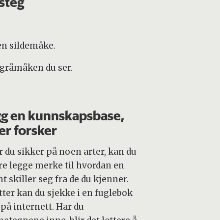
 steg
 en sildemåke.
e gråmåken du ser.
g en kunnskapsbase,
er forsker
r du sikker på noen arter, kan du
ere legge merke til hvordan en
t skiller seg fra de du kjenner.
tter kan du sjekke i en fuglebok
 på internett. Har du