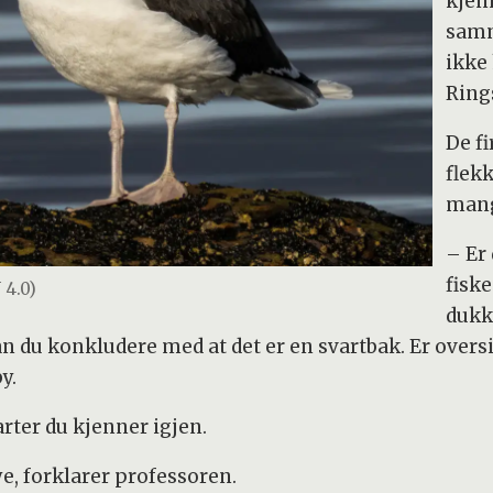
kjenn
samm
ikke 
Ring
De f
flek
mangl
– Er
fisk
 4.0)
dukk
an du konkludere med at det er en svartbak. Er oversi
y.
arter du kjenner igjen.
nye, forklarer professoren.