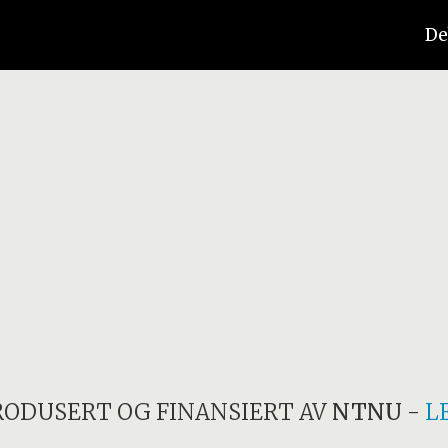
De
RODUSERT OG FINANSIERT AV
NTNU
-
L