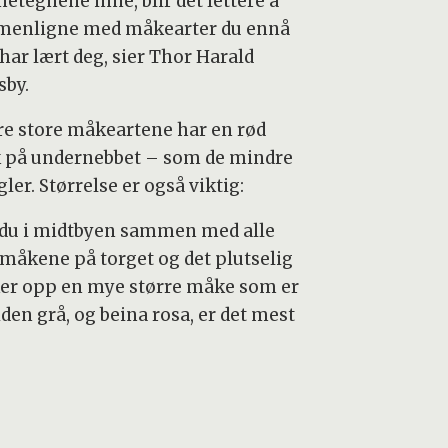
etegnene inne, blir det lettere å
enligne med måkearter du ennå
har lært deg, sier Thor Harald
sby.
ire store måkeartene har en rød
k på undernebbet – som de mindre
er. Størrelse er også viktig:
 du i midtbyen sammen med alle
emåkene på torget og det plutselig
er opp en mye større måke som er
den grå, og beina rosa, er det mest