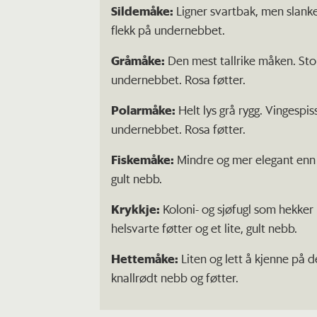
Sildemåke:
Ligner svartbak, men slanker
flekk på undernebbet.
Gråmåke:
Den mest tallrike måken. Stor
undernebbet. Rosa føtter.
Polarmåke:
Helt lys grå rygg. Vingespi
undernebbet. Rosa føtter.
Fiskemåke:
Mindre og mer elegant enn g
gult nebb.
Krykkje:
Koloni- og sjøfugl som hekker i
helsvarte føtter og et lite, gult nebb.
Hettemåke:
Liten og lett å kjenne på
knallrødt nebb og føtter.