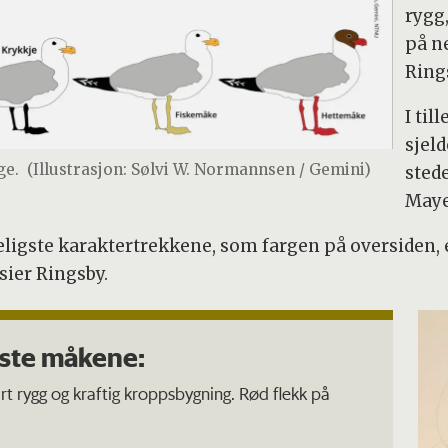
rygg
på n
Ring
I ti
sjeld
ge.
(Illustrasjon: Sølvi W. Normannsen / Gemini)
sted
Maye
eligste karaktertrekkene, som fargen på oversiden, e
 sier Ringsby.
gste måkene:
t rygg og kraftig kroppsbygning. Rød flekk på