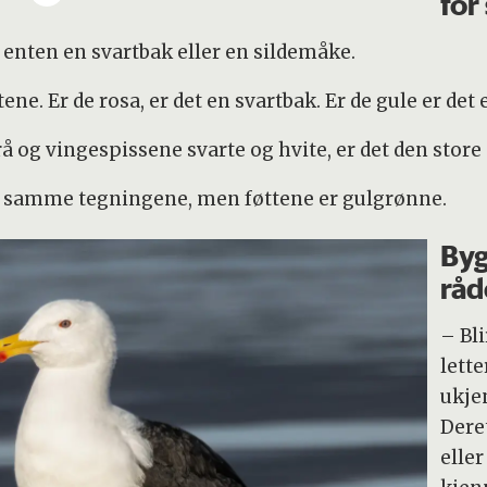
for
 enten en svartbak eller en sildemåke.
ene. Er de rosa, er det en svartbak. Er de gule er det
rå og vingespissene svarte og hvite, er det den stor
 samme tegningene, men føttene er gulgrønne.
Byg
råd
– Bli
lett
ukjen
Dere
eller