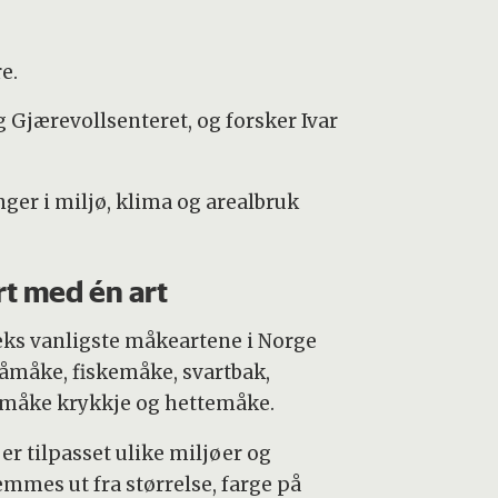
re.
g Gjærevollsenteret, og forsker Ivar
ger i miljø, klima og arealbruk
rt med én art
eks vanligste måkeartene i Norge
råmåke, fiskemåke, svartbak,
emåke krykkje og hettemåke.
er tilpasset ulike miljøer og
emmes ut fra størrelse, farge på