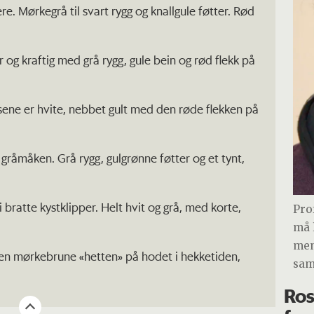
e. Mørkegrå til svart rygg og knallgule føtter. Rød
 og kraftig med grå rygg, gule bein og rød flekk på
ssene er hvite, nebbet gult med den røde flekken på
råmåken. Grå rygg, gulgrønne føtter og et tynt,
 bratte kystklipper. Helt hvit og grå, med korte,
Pro
må l
men
 den mørkebrune «hetten» på hodet i hekketiden,
sam
Ros