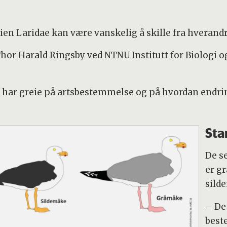
.
 Laridae kan være vanskelig å skille fra hverand
Thor Harald Ringsby ved NTNU Institutt for Biologi o
 har greie på artsbestemmelse og på hvordan endrin
Sta
De s
er g
sild
– De 
best