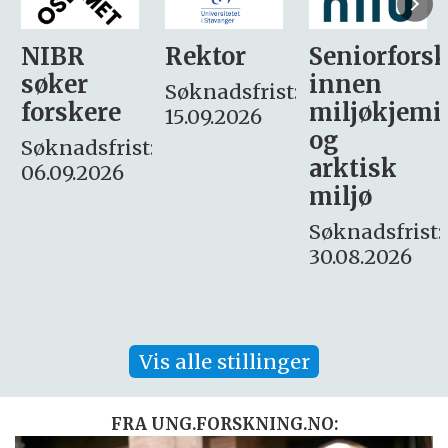
Rektor
Seniorforsker
Forskning.
innen
søker
Søknadsfrist:
miljøkjemi
nyhetsjour
15.09.2026
og
– fast
:
arktisk
Søknadsfrist:
miljø
16. august.
Søknadsfrist:
30.08.2026
Vis alle stillinger
FRA UNG.FORSKNING.NO: