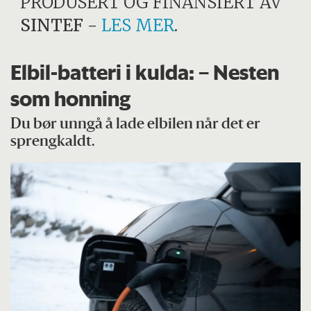
PRODUSERT OG FINANSIERT AV
SINTEF
-
LES MER
.
Elbil-batteri i kulda: – Nesten
som honning
Du bør unngå å lade elbilen når det er
sprengkaldt.