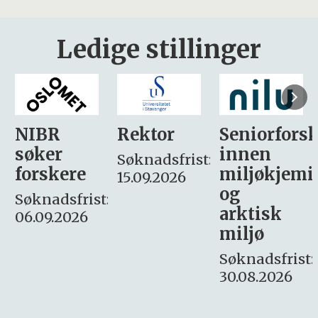
Ledige stillinger
Rektor
Seniorforsker
Forskning.
innen
søker
Søknadsfrist:
miljøkjemi
nyhetsjour
15.09.2026
og
– fast
:
arktisk
Søknadsfrist:
miljø
16. august.
Søknadsfrist:
30.08.2026