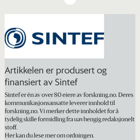
men lad like etter du har vært ute og
kjørt slik at batteriet er varmt.
Unngå å lade til 100 prosent på
daglig/ukentlig basis, stopp ved 80-90
prosent.
Bruk ratt- og setevarme i stedet for
Artikkelen er produsert og
kupévarme, siden disse trekker mindre
finansiert av Sintef
strøm.
Unngå mye småkjøring når det er veldig
Sintef er én av over 80 eiere av forskning.no. Deres
kaldt ute.
kommunikasjonsansatte leverer innhold til
forskning.no. Vi merker dette innholdet for å
Legg gjerne inn et kjapt og effektivt
tydelig skille formidling fra uavhengig redaksjonelt
ladestopp mer enn planlagt hvis du er i
stoff.
Her kan du lese mer om ordningen.
tvil om strømmen rekker hele veien.