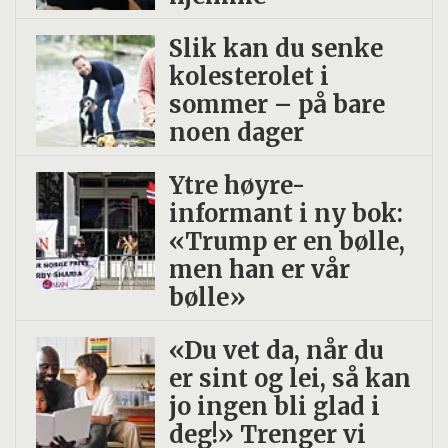
I rapporten har forskerne også gått i
Slik kan du senke
dybden på forskjeller etter kjønn og
kolesterolet i
sosioøkonomisk bakgrunn.
sommer – på bare
noen dager
Ytre høyre-
informant i ny bok:
«Trump er en bølle,
men han er vår
bølle»
«Du vet da, når du
er sint og lei, så kan
jo ingen bli glad i
deg!» Trenger vi