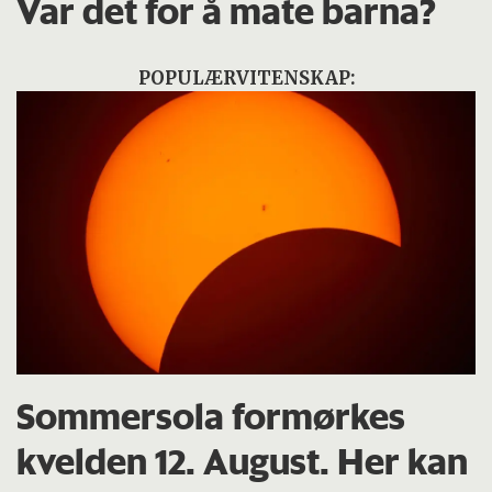
Var det for å mate barna?
POPULÆRVITENSKAP:
Sommersola formørkes
kvelden 12. August. Her kan