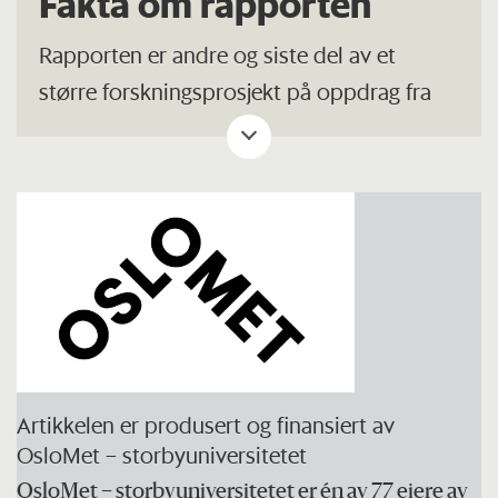
Fakta om rapporten
Rapporten er andre og siste del av et
større forskningsprosjekt på oppdrag fra
Distriktssenteret. Målet har vært å
undersøke hvordan det er å være ung i
Distrikts-Norge og hvordan de ser for seg
fremtiden sin.
I den første rapporten (Bakken 2020) der
forskerne brukte kvantitative metoder, ble
det funnet stor grad av likhet mellom
ungdom i distriktene og i landet for øvrig.
Artikkelen er produsert og finansiert av
OsloMet – storbyuniversitetet
I denne rapporten har forskerne benyttet
OsloMet – storbyuniversitetet er én av 77 eiere av