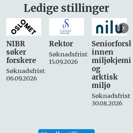
Ledige stillinger
Rektor
Seniorforsker
Forskning.
innen
søker
Søknadsfrist:
miljøkjemi
nyhetsjour
15.09.2026
og
– fast
:
arktisk
Søknadsfrist:
miljø
16. august.
Søknadsfrist:
30.08.2026