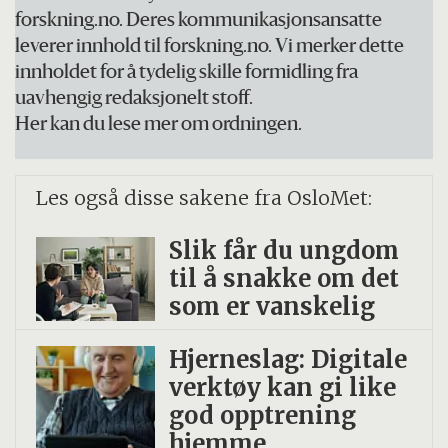
både kvantitative og kvalitative metoder.
forskning.no. Deres kommunikasjonsansatte
Datamaterialet i rapporten bygger på
leverer innhold til forskning.no. Vi merker dette
Ungdata
og den kvalitative
innholdet for å tydelig skille formidling fra
uavhengig redaksjonelt stoff.
ungdomsundersøkelsen
Ungdom i endring
.
Her kan du lese mer om ordningen.
Ungdom i endring
følger ungdom i fire
svært ulike oppvekstmiljøer gjennom
Les også disse sakene fra OsloMet:
ungdomstida med intervjuer med både
ungdommene selv og foreldrene deres.
Slik får du ungdom
til å snakke om det
I det kvalitative materialet i rapporten tar
som er vanskelig
forskerne utgangspunkt i bygda de har kalt
«Industribygd», et bygdesamfunn som
Hjerneslag: Digitale
verktøy kan gi like
eksemplifiserer noen typiske trekk ved
god opptrening
norske distriktskommuner.
hjemme