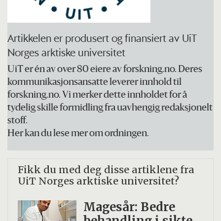
framgangsmåte, og uten minskning i
antallet deltakere. Avviket var at tiden de
Artikkelen er produsert og finansiert av UiT
kunne observere ble kortere enn planlagt,
Norges arktiske universitet
og den ekstra belastningen som en
UiT er én av over 80 eiere av forskning.no. Deres
passasje gjennom Nordvestpassasjen
kommunikasjonsansatte leverer innhold til
kunne ha medført uteble.
forskning.no. Vi merker dette innholdet for å
tydelig skille formidling fra uavhengig redaksjonelt
Likevel fulgte mannskapet vanlige vakter.
stoff.
De levde som før og det var tidvis høye
Her kan du lese mer om ordningen.
bølger – så flere av de forventede
forholdene ble som tenkt.
Fikk du med deg disse artiklene fra
UiT Norges arktiske universitet?
For å tilpasse seg, tok Odeberg med flere
Magesår: Bedre
fra den faste besetningen som ikke gikk
behandling i sikte