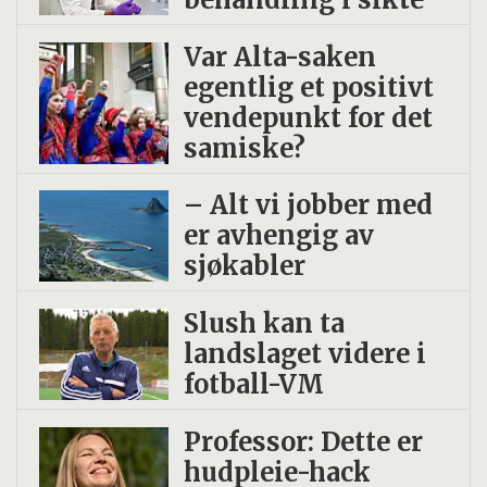
vakter, men som var vant med forholdene.
Var Alta-saken
De samlet inn om lag 300 prøver som nå
egentlig et positivt
skal analyseres. I hvilken grad den
vendepunkt for det
forkortede observasjonsperioden kan ha
samiske?
påvirket resultatene, vet forskerne
– Alt vi jobber med
foreløpig ikke.
er avhengig av
sjøkabler
Slush kan ta
landslaget videre i
fotball-VM
Professor: Dette er
hudpleie-hack