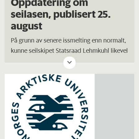
Oppdatering om
seilasen, publisert 25.
august
På grunn av senere issmelting enn normalt,
kunne seilskipet Statsraad Lehmkuhl likevel
ikke seile gjennom Nordvestpassasjen,
som planlagt. Studentene og forskerne
som var om bord fikk gå av i St. Johns i
Canada, og ble flydd hjem.
Les mer om dette på UiT sine sider.
Forsker Odeberg melder at studien ble
gjennomført uten endringer i