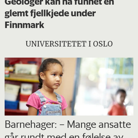
Geologer kan ha funnet en
glemt fjellkjede under
Finnmark
UNIVERSITETET I OSLO
Barnehager: – Mange ansatte
går rundt med en følelse av