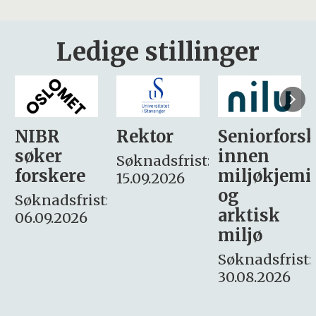
Ledige stillinger
Rektor
Seniorforsker
Forskning.
innen
søker
Søknadsfrist:
miljøkjemi
nyhetsjour
15.09.2026
og
– fast
:
arktisk
Søknadsfrist:
miljø
16. august.
Søknadsfrist:
30.08.2026