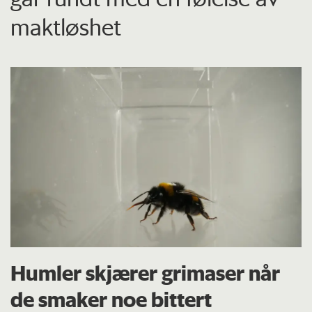
maktløshet
Humler skjærer grimaser når
de smaker noe bittert