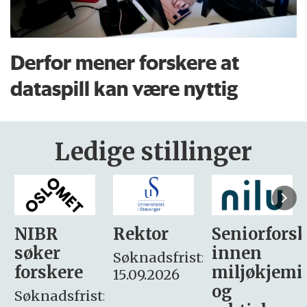
Derfor mener forskere at
dataspill kan være nyttig
Ledige stillinger
Rektor
Seniorforsker
Forskning.
innen
søker
Søknadsfrist:
miljøkjemi
nyhetsjour
15.09.2026
og
– fast
: