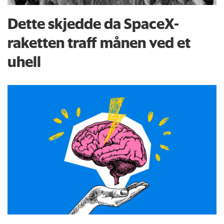
Dette skjedde da SpaceX-
raketten traff månen ved et
uhell