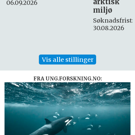
arktisk
Søknadsfrist:
miljø
16. august.
Søknadsfrist:
30.08.2026
Vis alle stillinger
FRA UNG.FORSKNING.NO: