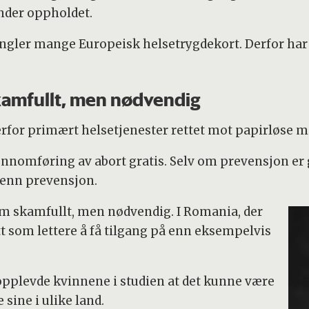
under oppholdet.
mangler mange Europeisk helsetrygdekort. Derfor har d
skamfullt, men nødvendig
rfor primært helsetjenester rettet mot papirløse m
ennomføring av abort gratis. Selv om prevensjon er 
e enn prevensjon.
om skamfullt, men nødvendig. I Romania, der
 som lettere å få tilgang på enn eksempelvis
, opplevde kvinnene i studien at det kunne være
 sine i ulike land.