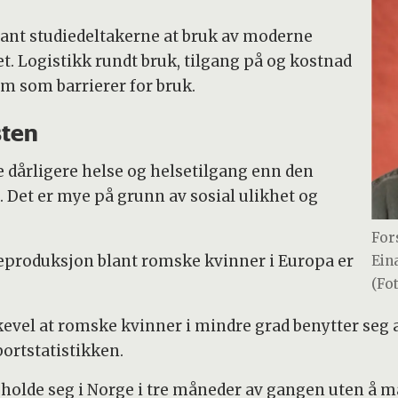
lant studiedeltakerne at bruk av moderne
et. Logistikk rundt bruk, tilgang på og kostnad
am som barrierer for bruk.
sten
e dårligere helse og helsetilgang enn den
 Det er mye på grunn av sosial ulikhet og
For
reproduksjon blant romske kvinner i Europa er
Ein
(Fot
likevel at romske kvinner i mindre grad benytter se
ortstatistikken.
holde seg i Norge i tre måneder av gangen uten å må