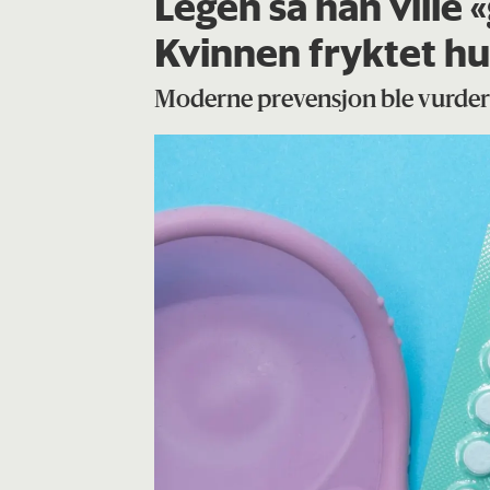
Legen sa han ville «
Kvinnen fryktet hun
Moderne prevensjon ble vurdert 