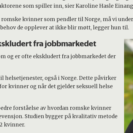
faktorene som spiller inn, sier Karoline Hasle Einang
s romske kvinner som pendler til Norge, må vi under
behov de opplever at ikke blir møtt, legger hun til.
kskludert fra jobbmarkedet
m og er ofte ekskludert fra jobbmarkedet der
l helsetjenester, også i Norge. Dette påvirker
for kvinner og når det gjelder seksuell helse
bedre forståelse av hvordan romske kvinner
evensjon. Studien bygger på kvalitativ metode
12 kvinner.