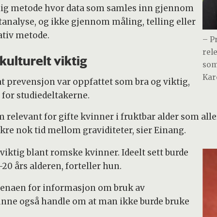
elig metode hvor data som samles inn gjennom
stanalyse, og ikke gjennom måling, telling eller
ativ metode.
– P
rel
kulturelt viktig
som
Kar
t prevensjon var oppfattet som bra og viktig,
 for studiedeltakerne.
relevant for gifte kvinner i fruktbar alder som aller
sikre nok tid mellom graviditeter, sier Einang.
 viktig blant romske kvinner. Ideelt sett burde
-20 års alderen, forteller hun.
arenaen for informasjon om bruk av
nne også handle om at man ikke burde bruke